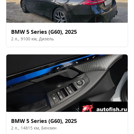
BMW
5 Series (G60)
,
2025
2
л.,
9100
км,
Дизель
BMW
5 Series (G60)
,
2025
2
л.,
14815
км,
Бензин