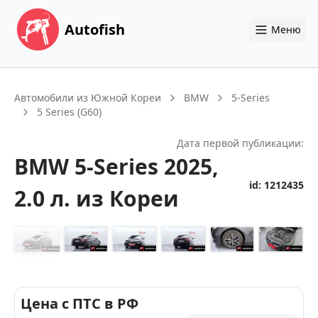
Autofish
Меню
Автомобили из Южной Кореи
BMW
5-Series
5 Series (G60)
Дата первой публикации:
BMW
5-Series
2025
,
id:
1212435
2.0 л.
из Кореи
+
25
Цена с ПТС в РФ