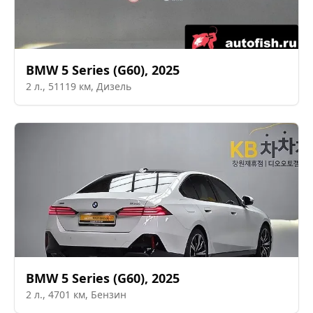
BMW
5 Series (G60)
,
2025
2
л.,
51119
км,
Дизель
BMW
5 Series (G60)
,
2025
2
л.,
4701
км,
Бензин