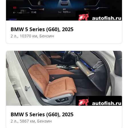
BMW
5 Series (G60)
,
2025
2
л.,
10370
км,
Бензин
BMW
5 Series (G60)
,
2025
2
л.,
5867
км,
Бензин