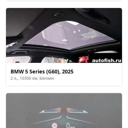
BMW
5 Series (G60)
,
2025
2
л.,
10306
км,
Бензин