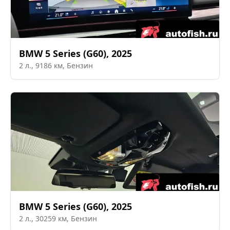
BMW
5 Series (G60)
,
2025
2
л.,
9186
км,
Бензин
BMW
5 Series (G60)
,
2025
2
л.,
30259
км,
Бензин