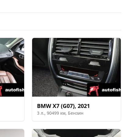
BMW
X7 (G07)
,
2021
3
л.,
90499
км,
Бензин