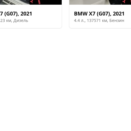
7 (G07)
,
2021
BMW
X7 (G07)
,
2021
423
км,
Дизель
4.4
л.,
137571
км,
Бензин