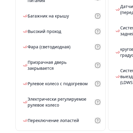
питания
Датчи
(пере
Багажник на крышу
Систе
Высокий проход
задне
Фара (светодиодная)
круго
граду
Призрачная дверь
закрывается
Систе
выезд
(LDWS
Рулевое колесо с подогревом
Электрически регулируемое
рулевое колесо
Переключение лопастей