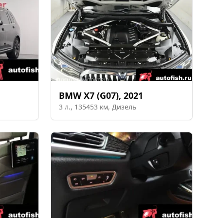
BMW
X7 (G07)
,
2021
3
л.,
135453
км,
Дизель