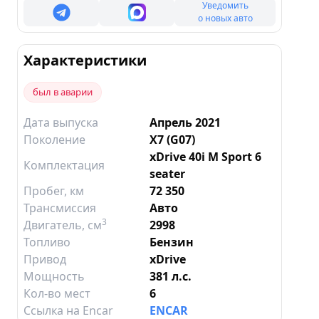
Уведомить
о новых авто
Характеристики
был в аварии
Дата выпуска
Апрель 2021
Поколение
X7 (G07)
xDrive 40i M Sport 6
Комплектация
seater
Пробег, км
72 350
Трансмиссия
Авто
3
Двигатель
, см
2998
Топливо
Бензин
Привод
xDrive
Мощность
381 л.с.
Кол-во мест
6
Ссылка на Encar
ENCAR