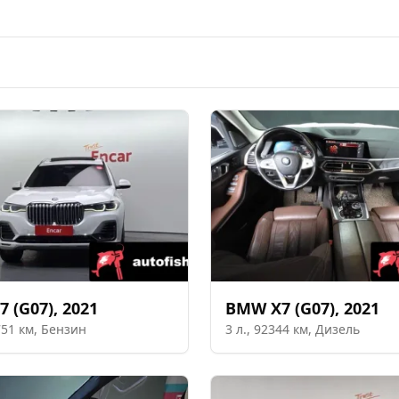
7 (G07)
,
2021
BMW
X7 (G07)
,
2021
751
км,
Бензин
3
л.,
92344
км,
Дизель