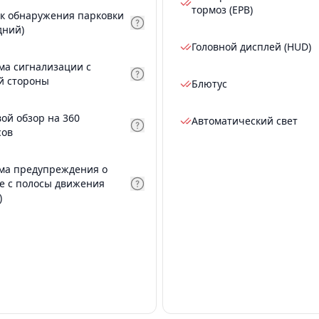
тормоз (EPB)
к обнаружения парковки
дний)
Головной дисплей (HUD)
ма сигнализации с
й стороны
Блютус
вой обзор на 360
Автоматический свет
сов
ма предупреждения о
е с полосы движения
)