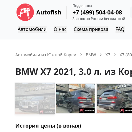
Поддержка
Autofish
+7 (499) 504-04-08
Звонок по России бесплатный
Автомобили
О нас
Схема привоза
FAQ
Автомобили из Южной Кореи
BMW
X7
X7 (G0
BMW
X7
2021
, 3.0 л.
из Ко
История цены (в вонах)