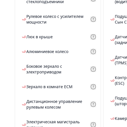
стеклоподъемники
(води
Рулевое колесо с усилителем
Подуш
мощности
Сын С
Люк в крыше
Датчи
(задн
Алюминиевое колесо
Датчи
(TPMS
Боковое зеркало с
электроприводом
Контр
(ESC)
Зеркало в комнате ECM
Подуш
Дистанционное управление
(штор
рулевым колесом
Камер
Электрическая магистраль