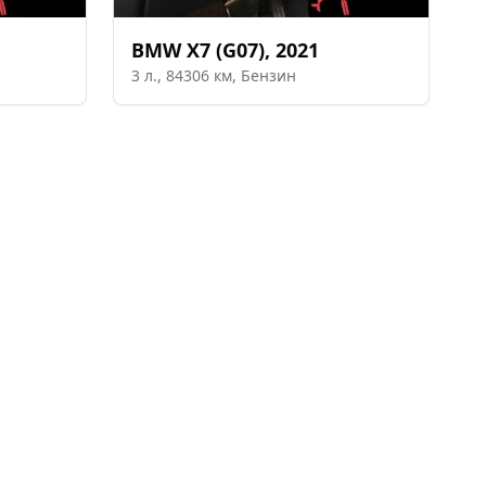
BMW
X7 (G07)
,
2021
3
л.,
84306
км,
Бензин