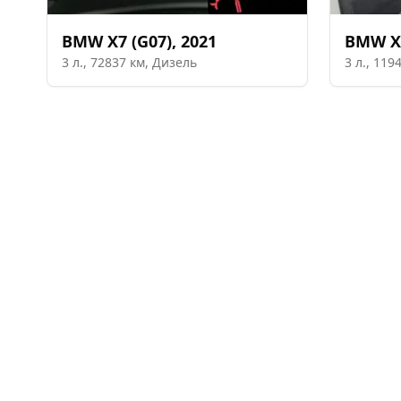
BMW
X7 (G07)
,
2021
BMW
X
3
л.,
72837
км,
Дизель
3
л.,
119