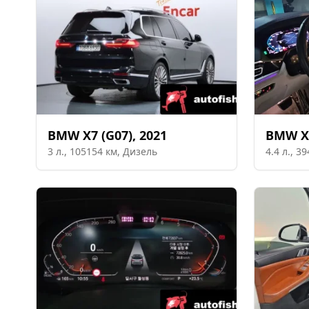
BMW
X7 (G07)
,
2021
BMW
X
3
л.,
105154
км,
Дизель
4.4
л.,
39