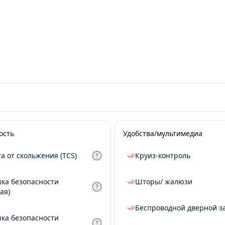
ость
Удобства/мультимедиа
а от скольжения (TCS)
Круиз-контроль
ка безопасности
Шторы/ жалюзи
ая)
Беспроводной дверной з
ка безопасности