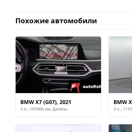
Похожие автомобили
BMW
X7 (G07)
,
2021
BMW
X
3
л.,
105966
км,
Дизель
3
л.,
119