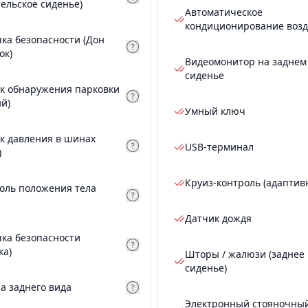
тельское сиденье)
Автоматическое
кондиционирование возд
ка безопасности (Дон
ок)
Видеомонитор на заднем
сиденье
к обнаружения парковки
ий)
Умный ключ
к давления в шинах
USB-терминал
)
Круиз-контроль (адаптив
оль положения тела
Датчик дождя
ка безопасности
ка)
Шторы / жалюзи (заднее
сиденье)
а заднего вида
Электронный стояночны