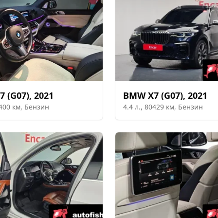
7 (G07)
,
2021
BMW
X7 (G07)
,
2021
400
км,
Бензин
4.4
л.,
80429
км,
Бензин