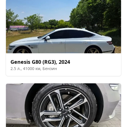
Genesis
G80 (RG3)
,
2024
2.5
л.,
41000
км,
Бензин