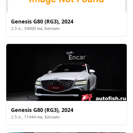
Genesis
G80 (RG3)
,
2024
2.5
л.,
34000
км,
Бензин
Genesis
G80 (RG3)
,
2024
2.5
л.,
11444
км,
Бензин