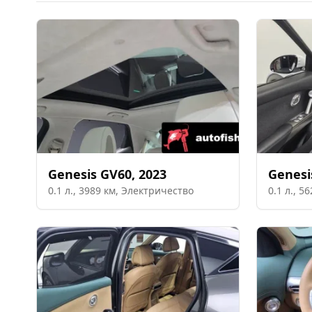
Genesis
GV60
,
2023
Genesi
0.1
л.,
3989
км,
Электричество
0.1
л.,
56