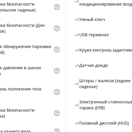
ка безопасности
кондиционирование возд
тельское сиденье)
Умный ключ
ка безопасности (Дон
ок)
USB-терминал
к обнаружения парковки
Круиз-контроль (адаптив
ий)
Датчик дождя
к давления в шинах
)
Шторы / жалюзи (заднее
сиденье)
оль положения тела
Электронный стояночны
тормоз (EPB)
ка безопасности
ка)
Головной дисплей (HUD)
а заднего вида