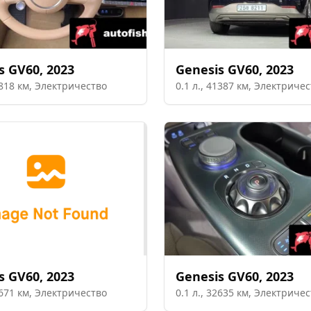
s
GV60
,
2023
Genesis
GV60
,
2023
818
км,
Электричество
0.1
л.,
41387
км,
Электричес
s
GV60
,
2023
Genesis
GV60
,
2023
671
км,
Электричество
0.1
л.,
32635
км,
Электричес