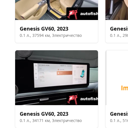
Genesis
GV60
,
2023
Genesi
0.1
л.,
37594
км,
Электричество
0.1
л.,
29
Genesis
GV60
,
2023
Genesi
0.1
л.,
34171
км,
Электричество
0.1
л.,
51