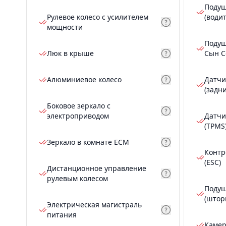
Подуш
Рулевое колесо с усилителем
(води
мощности
Подуш
Люк в крыше
Сын С
Алюминиевое колесо
Датчи
(задн
Боковое зеркало с
электроприводом
Датчи
(TPMS
Зеркало в комнате ECM
Контр
(ESC)
Дистанционное управление
рулевым колесом
Подуш
(штор
Электрическая магистраль
питания
Камер