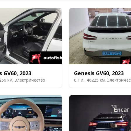
s
GV60
,
2023
Genesis
GV60
,
2023
256
км,
Электричество
0.1
л.,
46225
км,
Электричес