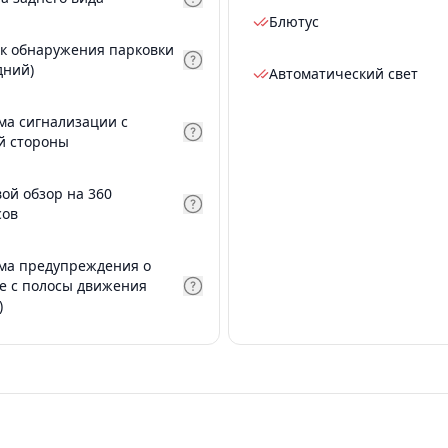
Блютус
к обнаружения парковки
дний)
Автоматический свет
ма сигнализации с
й стороны
вой обзор на 360
сов
ма предупреждения о
е с полосы движения
)