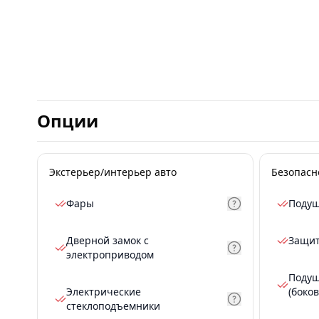
Опции
Экстерьер/интерьер авто
Безопасн
Фары
Подуш
Дверной замок с
Защит
электроприводом
Подуш
Электрические
(боков
стеклоподъемники