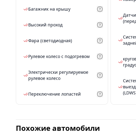
Багажник на крышу
Датчи
(пере
Высокий проход
Систе
Фара (светодиодная)
задне
Рулевое колесо с подогревом
круго
граду
Электрически регулируемое
рулевое колесо
Систе
выезд
(LDWS
Переключение лопастей
Похожие автомобили