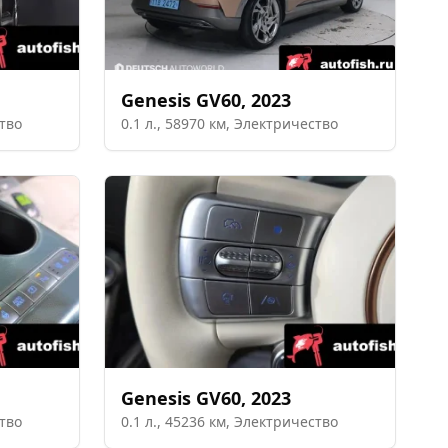
Genesis
GV60
,
2023
тво
0.1
л.,
58970
км,
Электричество
Genesis
GV60
,
2023
тво
0.1
л.,
45236
км,
Электричество