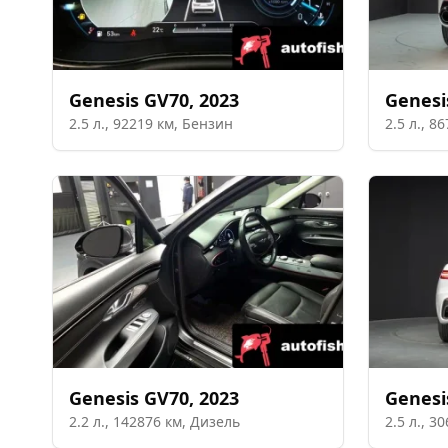
Genesis
GV70
,
2023
Genesi
2.5
л.,
92219
км,
Бензин
2.5
л.,
86
Genesis
GV70
,
2023
Genesi
2.2
л.,
142876
км,
Дизель
2.5
л.,
30