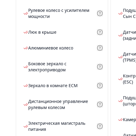
Рулевое колесо с усилителем
Подуш
мощности
Сын С
Люк в крыше
Датчи
(задн
Алюминиевое колесо
Датчи
(TPMS
Боковое зеркало с
электроприводом
Контр
(ESC)
Зеркало в комнате ECM
Подуш
Дистанционное управление
(штор
рулевым колесом
Камер
Электрическая магистраль
питания
Датчи