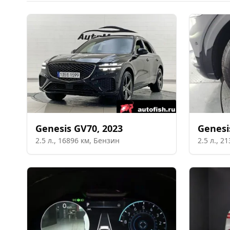
Genesis
GV70
,
2023
Genesi
2.5
л.,
16896
км,
Бензин
2.5
л.,
21