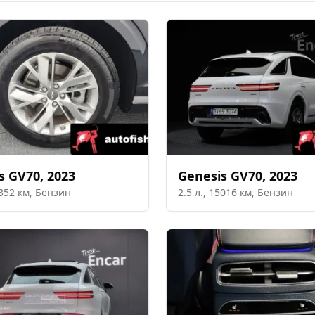
s
GV70
,
2023
Genesis
GV70
,
2023
352
км,
Бензин
2.5
л.,
15016
км,
Бензин