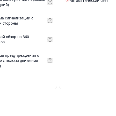
Автоматический свет
дний)
ма сигнализации с
й стороны
вой обзор на 360
сов
ма предупреждения о
е с полосы движения
)