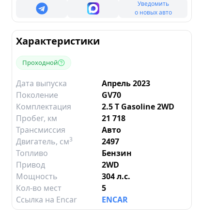
Уведомить
о новых авто
Характеристики
Проходной
Дата выпуска
Апрель 2023
Поколение
GV70
Комплектация
2.5 T Gasoline 2WD
Пробег, км
21 718
Трансмиссия
Авто
3
Двигатель
, см
2497
Топливо
Бензин
Привод
2WD
Мощность
304 л.с.
Кол-во мест
5
Ссылка на Encar
ENCAR