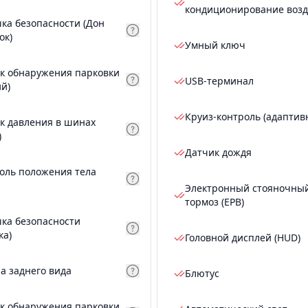
кондиционирование возд
ка безопасности (Дон
ок)
Умный ключ
к обнаружения парковки
USB-терминал
ий)
Круиз-контроль (адаптив
к давления в шинах
)
Датчик дождя
оль положения тела
Электронный стояночны
тормоз (EPB)
ка безопасности
ка)
Головной дисплей (HUD)
а заднего вида
Блютус
к обнаружения парковки