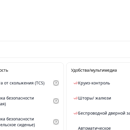
ость
Удобства/мультимедиа
а от скольжения (TCS)
Круиз-контроль
ка безопасности
Шторы/ жалюзи
ая)
Беспроводной дверной з
ка безопасности
тельское сиденье)
Автоматическое