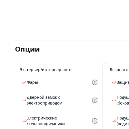
Опции
Экстерьер/интерьер авто
Безопасн
Фары
Защит
Дверной замок с
Подуш
электроприводом
(боков
Электрические
Подуш
стеклоподъемники
(води