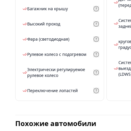
(пере
Багажник на крышу
Систе
Высокий проход
задне
Фара (светодиодная)
круго
граду
Рулевое колесо с подогревом
Систе
выезд
Электрически регулируемое
(LDWS
рулевое колесо
Переключение лопастей
Похожие автомобили