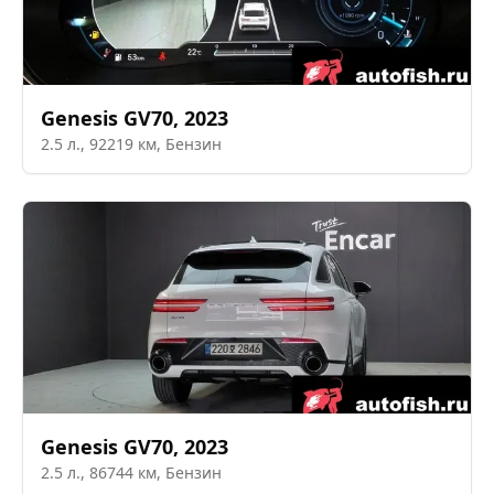
Genesis
GV70
,
2023
2.5
л.,
92219
км,
Бензин
Genesis
GV70
,
2023
2.5
л.,
86744
км,
Бензин