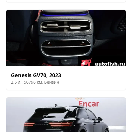
Genesis
GV70
,
2023
2.5
л.,
50796
км,
Бензин