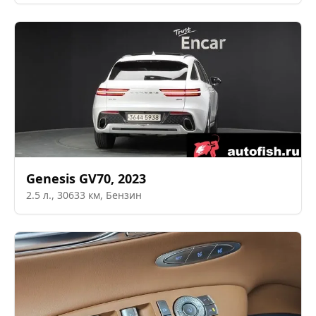
Genesis
GV70
,
2023
2.5
л.,
30633
км,
Бензин