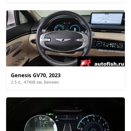
Genesis
GV70
,
2023
2.5
л.,
47408
км,
Бензин