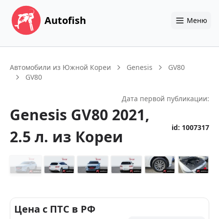
Autofish
Меню
Автомобили из Южной Кореи
Genesis
GV80
GV80
Дата первой публикации:
Genesis
GV80
2021
,
id:
1007317
2.5 л.
из Кореи
+
14
Цена с ПТС в РФ