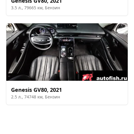
Genesis
GV80
,
2021
3.5
л.,
79665
км,
Бензин
Genesis
GV80
,
2021
2.5
л.,
74748
км,
Бензин