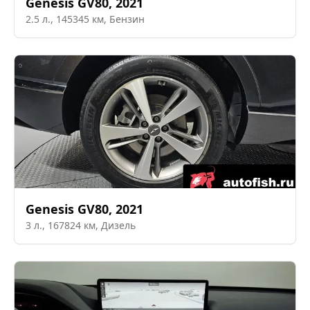
Genesis
GV80
,
2021
2.5
л.,
145345
км,
Бензин
Genesis
GV80
,
2021
3
л.,
167824
км,
Дизель