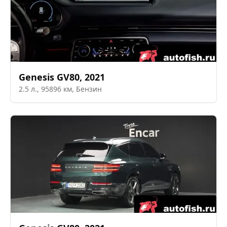
Genesis
GV80
,
2021
2.5
л.,
95896
км,
Бензин