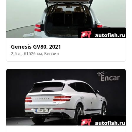
Genesis
GV80
,
2021
2.5
л.,
61526
км,
Бензин