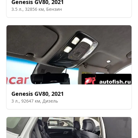
Genesis
GV80
,
2021
3.5
л.,
32856
км,
Бензин
Genesis
GV80
,
2021
3
л.,
92647
км,
Дизель