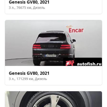
Genesis
GV80
,
2021
3
л.,
76675
км,
Дизель
Genesis
GV80
,
2021
3
л.,
171299
км,
Дизель