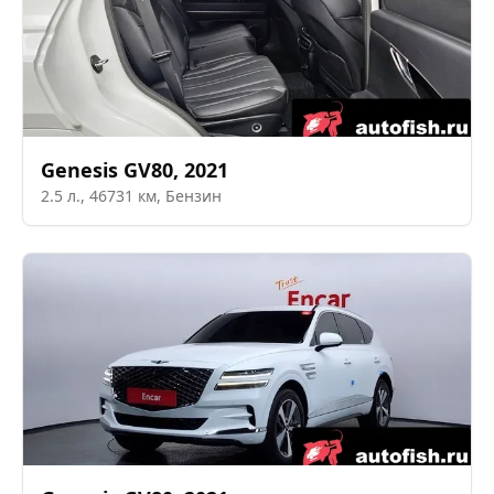
Genesis
GV80
,
2021
2.5
л.,
46731
км,
Бензин