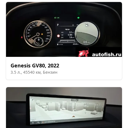
Genesis
GV80
,
2022
3.5
л.,
45540
км,
Бензин