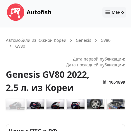
Autofish
Меню
Автомобили из Южной Кореи
Genesis
GV80
GV80
Дата первой публикации:
Дата последней публикации:
Genesis
GV80
2022
,
id:
1051899
2.5 л.
из Кореи
+
14
Цена с ПТС в РФ