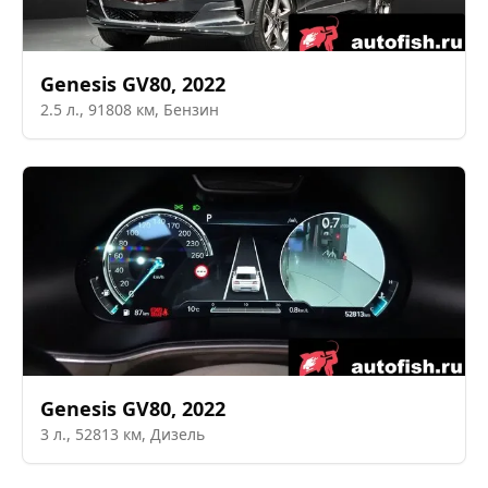
Genesis
GV80
,
2022
2.5
л.,
91808
км,
Бензин
Genesis
GV80
,
2022
3
л.,
52813
км,
Дизель