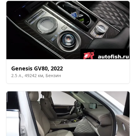
Genesis
GV80
,
2022
2.5
л.,
49242
км,
Бензин