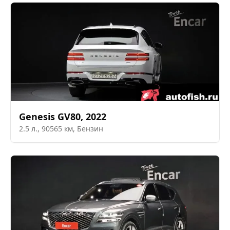
Genesis
GV80
,
2022
2.5
л.,
90565
км,
Бензин