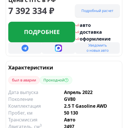
7 392 334
₽
Подробный расчет
авто
ПОДРОБНЕЕ
доставка
оформление
Уведомить
о новых авто
Характеристики
был в аварии
Проходной
Дата выпуска
Апрель 2022
Поколение
GV80
Комплектация
2.5 T Gasoline AWD
Пробег, км
50 130
Трансмиссия
Авто
3
Двигатель
, см
2497