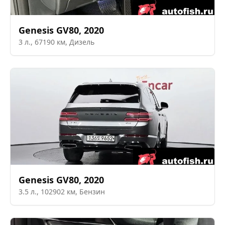
Genesis
GV80
,
2020
3
л.,
67190
км,
Дизель
Genesis
GV80
,
2020
3.5
л.,
102902
км,
Бензин