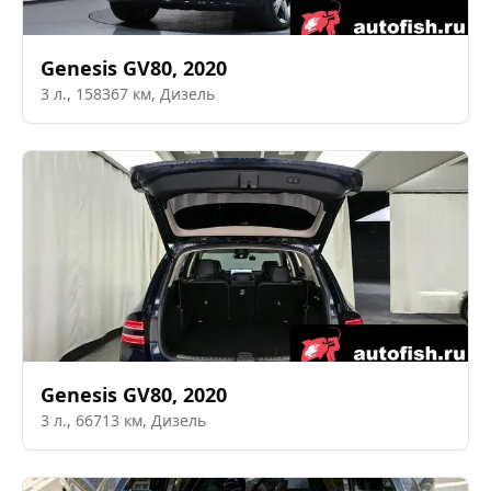
Genesis
GV80
,
2020
3
л.,
158367
км,
Дизель
Genesis
GV80
,
2020
3
л.,
66713
км,
Дизель