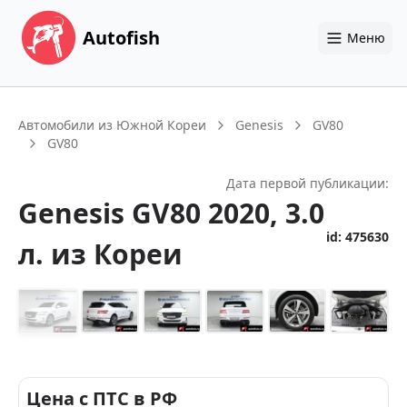
Autofish
Меню
Автомобили из Южной Кореи
Genesis
GV80
GV80
Дата первой публикации:
Genesis
GV80
2020
, 3.0
id:
475630
л.
из Кореи
+
14
Цена с ПТС в РФ