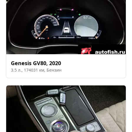
Genesis
GV80
,
2020
3.5
л.,
174031
км,
Бензин