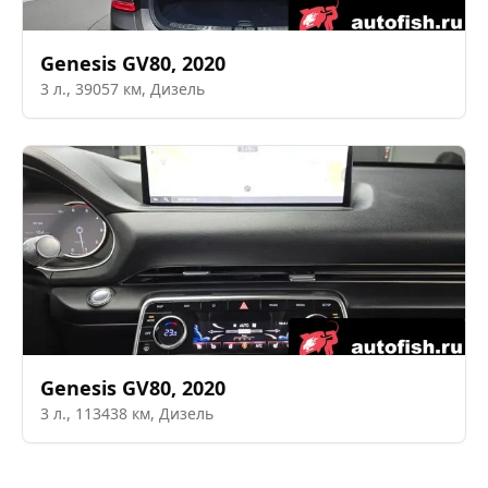
Genesis
GV80
,
2020
3
л.,
39057
км,
Дизель
Genesis
GV80
,
2020
3
л.,
113438
км,
Дизель