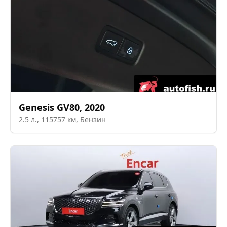
Genesis
GV80
,
2020
2.5
л.,
115757
км,
Бензин