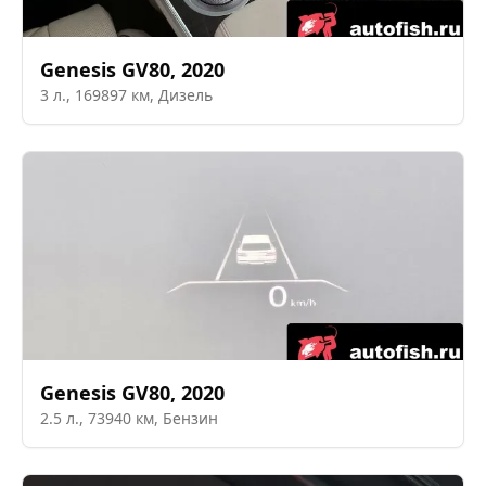
Genesis
GV80
,
2020
3
л.,
169897
км,
Дизель
Genesis
GV80
,
2020
2.5
л.,
73940
км,
Бензин