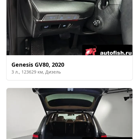
Genesis
GV80
,
2020
3
л.,
123629
км,
Дизель