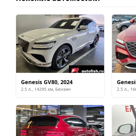
Genesis
GV80
,
2024
Genesi
2.5
л.,
14295
км,
Бензин
2.5
л.,
16