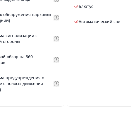
Блютус
к обнаружения парковки
дний)
Автоматический свет
ма сигнализации с
й стороны
вой обзор на 360
сов
ма предупреждения о
е с полосы движения
)