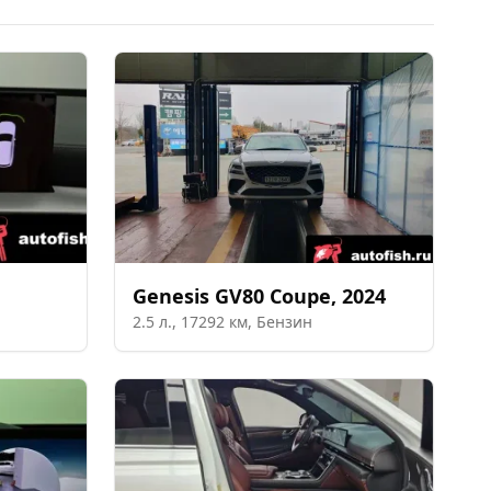
Genesis
GV80 Coupe
,
2024
2.5
л.,
17292
км,
Бензин