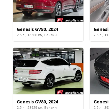
Genesis
GV80
,
2024
Genesi
2.5
л.,
16500
км,
Бензин
2.5
л.,
11
Genesis
GV80
,
2024
Genesi
2.5
л.,
28929
км,
Бензин
2.5
л.,
39