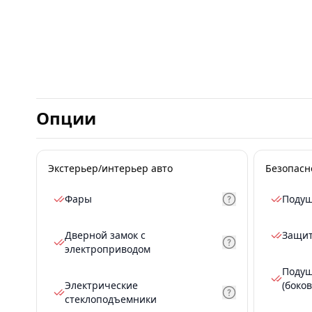
Опции
Экстерьер/интерьер авто
Безопасн
Фары
Подуш
Дверной замок с
Защит
электроприводом
Подуш
Электрические
(боков
стеклоподъемники