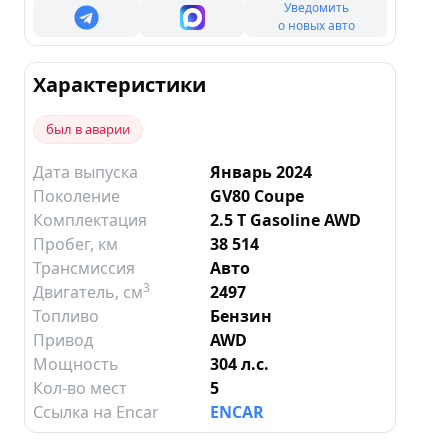
Уведомить
о новых авто
Характеристики
был в аварии
Дата выпуска
Январь 2024
Поколение
GV80 Coupe
Комплектация
2.5 T Gasoline AWD
Пробег, км
38 514
Трансмиссия
Авто
3
Двигатель
, см
2497
Топливо
Бензин
Привод
AWD
Мощность
304 л.с.
Кол-во мест
5
Ссылка на Encar
ENCAR