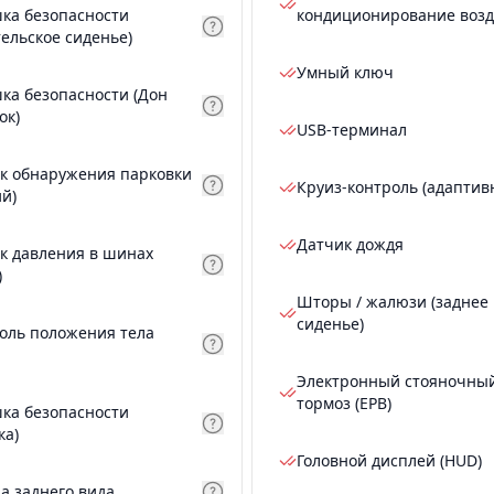
ка безопасности
кондиционирование возд
тельское сиденье)
Умный ключ
ка безопасности (Дон
ок)
USB-терминал
к обнаружения парковки
Круиз-контроль (адаптив
ий)
Датчик дождя
к давления в шинах
)
Шторы / жалюзи (заднее
сиденье)
оль положения тела
Электронный стояночны
тормоз (EPB)
ка безопасности
ка)
Головной дисплей (HUD)
а заднего вида