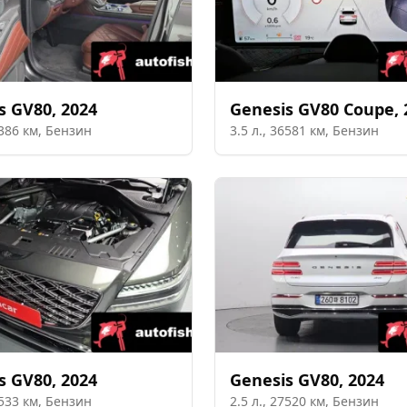
s
GV80
,
2024
Genesis
GV80 Coupe
,
386
км,
Бензин
3.5
л.,
36581
км,
Бензин
s
GV80
,
2024
Genesis
GV80
,
2024
533
км,
Бензин
2.5
л.,
27520
км,
Бензин