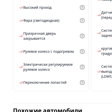
Высокий проход
Датчи
(пере
Фара (светодиодная)
Систе
Призрачная дверь
задне
закрывается
круго
Рулевое колесо с подогревом
граду
Электрически регулируемое
Систе
рулевое колесо
выезд
(LDWS
Переключение лопастей
Похожие автомобили