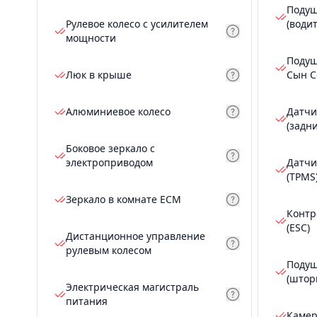
Подуш
Рулевое колесо с усилителем
(води
мощности
Подуш
Люк в крыше
Сын С
Алюминиевое колесо
Датчи
(задн
Боковое зеркало с
электроприводом
Датчи
(TPMS
Зеркало в комнате ECM
Контр
(ESC)
Дистанционное управление
рулевым колесом
Подуш
(штор
Электрическая магистраль
питания
Камер