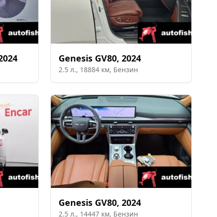
2024
Genesis
GV80
,
2024
2.5
л.,
18884
км,
Бензин
Genesis
GV80
,
2024
2.5
л.,
14447
км,
Бензин