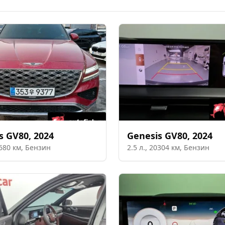
s
GV80
,
2024
Genesis
GV80
,
2024
680
км,
Бензин
2.5
л.,
20304
км,
Бензин