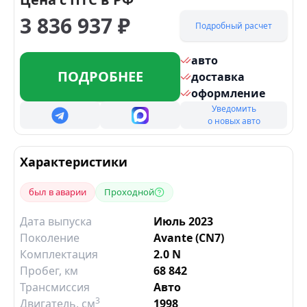
3 836 937
₽
Подробный расчет
авто
ПОДРОБНЕЕ
доставка
оформление
Уведомить
о новых авто
Характеристики
был в аварии
Проходной
Дата выпуска
Июль 2023
Поколение
Avante (CN7)
Комплектация
2.0 N
Пробег, км
68 842
Трансмиссия
Авто
3
Двигатель
, см
1998