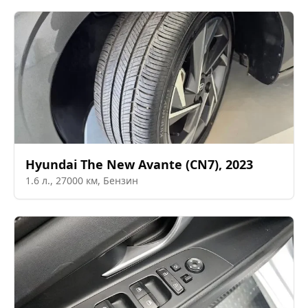
Hyundai
The New Avante (CN7)
,
2023
1.6
л.,
27000
км,
Бензин