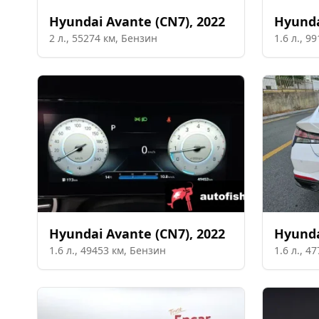
Hyundai
Avante (CN7)
,
2022
Hyund
2
л.,
55274
км,
Бензин
1.6
л.,
99
Hyundai
Avante (CN7)
,
2022
Hyund
1.6
л.,
49453
км,
Бензин
1.6
л.,
47