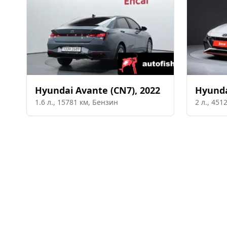
Hyundai
Avante (CN7)
,
2022
Hyund
1.6
л.,
15781
км,
Бензин
2
л.,
451