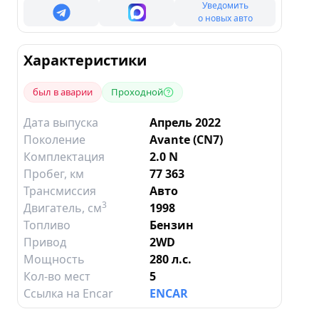
Уведомить
о новых авто
Характеристики
был в аварии
Проходной
Дата выпуска
Апрель 2022
Поколение
Avante (CN7)
Комплектация
2.0 N
Пробег, км
77 363
Трансмиссия
Авто
3
Двигатель
, см
1998
Топливо
Бензин
Привод
2WD
Мощность
280 л.с.
Кол-во мест
5
Ссылка на Encar
ENCAR