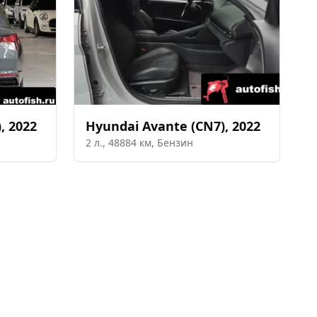
)
,
2022
Hyundai
Avante (CN7)
,
2022
2
л.,
48884
км,
Бензин