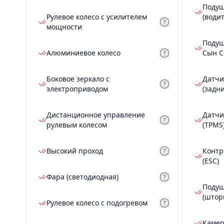
Подуш
Рулевое колесо с усилителем
(води
мощности
Подуш
Алюминиевое колесо
Сын С
Боковое зеркало с
Датчи
электроприводом
(задн
Дистанционное управление
Датчи
рулевым колесом
(TPMS
Высокий проход
Контр
(ESC)
Фара (светодиодная)
Подуш
(штор
Рулевое колесо с подогревом
Камер