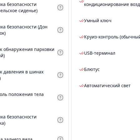
ка безопасности
кондиционирование возд
тельское сиденье)
Умный ключ
ка безопасности (Дон
ок)
Круиз-контроль (обычны
к обнаружения парковки
USB-терминал
ий)
Блютус
к давления в шинах
)
Автоматический свет
оль положения тела
ка безопасности
ка)
а заднего вида