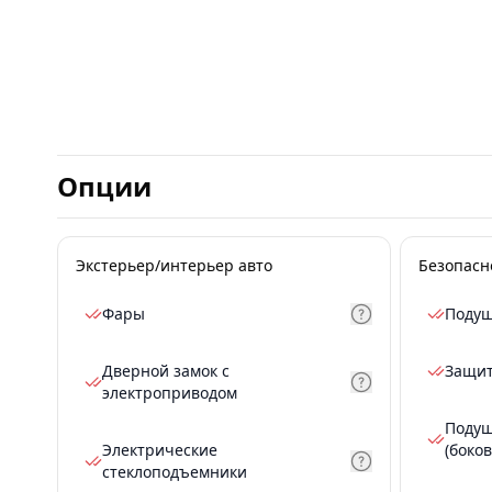
Опции
Экстерьер/интерьер авто
Безопасн
Фары
Подуш
Дверной замок с
Защит
электроприводом
Подуш
Электрические
(боков
стеклоподъемники