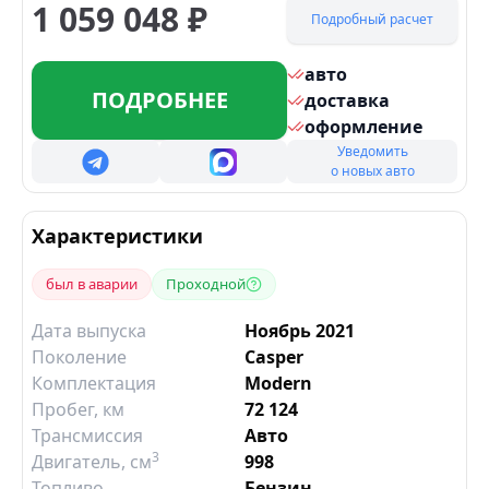
1 059 048
₽
Подробный расчет
авто
ПОДРОБНЕЕ
доставка
оформление
Уведомить
о новых авто
Характеристики
был в аварии
Проходной
Дата выпуска
Ноябрь 2021
Поколение
Casper
Комплектация
Modern
Пробег, км
72 124
Трансмиссия
Авто
3
Двигатель
, см
998
Топливо
Бензин