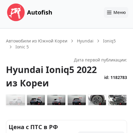
Autofish
Меню
Автомобили из Южной Кореи
Hyundai
Ioniq5
Ionic 5
Дата первой публикации:
Hyundai
Ioniq5
2022
id:
1182783
из Кореи
+
14
Цена с ПТС в РФ