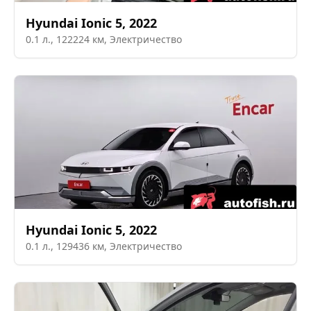
Hyundai
Ionic 5
,
2022
0.1
л.,
122224
км,
Электричество
Hyundai
Ionic 5
,
2022
0.1
л.,
129436
км,
Электричество