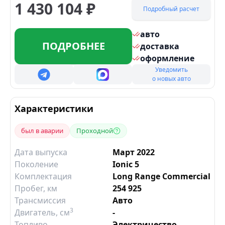
1 430 104
₽
Подробный расчет
авто
ПОДРОБНЕЕ
доставка
оформление
Уведомить
о новых авто
Характеристики
был в аварии
Проходной
Дата выпуска
Март 2022
Поколение
Ionic 5
Комплектация
Long Range Commercial
Пробег, км
254 925
Трансмиссия
Авто
3
Двигатель
, см
-
Топливо
Электричество