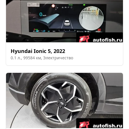
Hyundai
Ionic 5
,
2022
0.1
л.,
99584
км,
Электричество