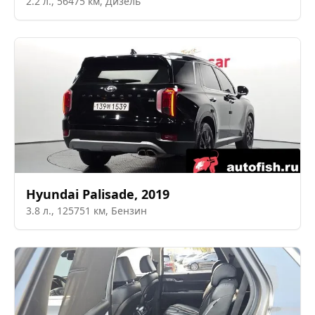
2.2
л.,
56475
км,
Дизель
Hyundai
Palisade
,
2019
3.8
л.,
125751
км,
Бензин