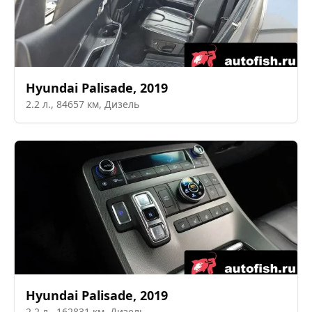
Hyundai
Palisade
,
2019
2.2
л.,
84657
км,
Дизель
Hyundai
Palisade
,
2019
2.2
л.,
162831
км,
Дизель