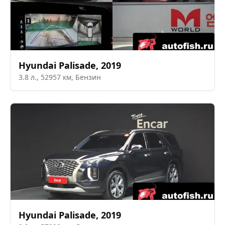
Hyundai
Palisade
,
2019
3.8
л.,
52957
км,
Бензин
Hyundai
Palisade
,
2019