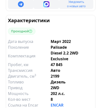
Уведомить
о новых авто
Характеристики
Проходной
Дата выпуска
Март 2022
Поколение
Palisade
Diesel 2.2 2WD
Комплектация
Exclusive
Пробег, км
47 845
Трансмиссия
Авто
3
Двигатель
, см
2199
Топливо
Дизель
Привод
2WD
Мощность
202 л.с.
Кол-во мест
8
Ссылка на Encar
ENCAR