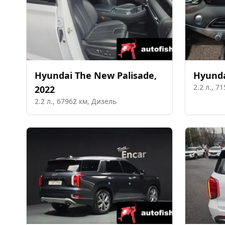
Hyundai
The New Palisade
,
Hyund
2.2
л.,
71
2022
2.2
л.,
67962
км,
Дизель