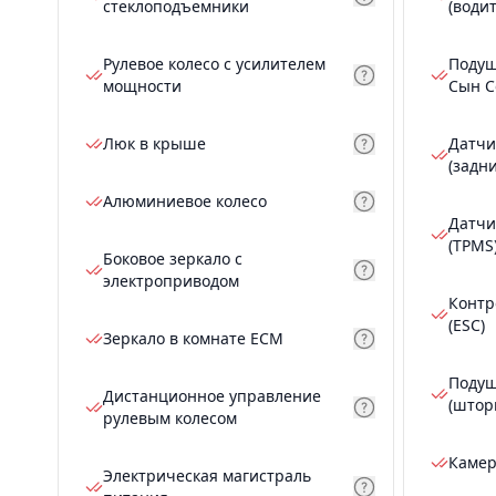
стеклоподъемники
(води
Рулевое колесо с усилителем
Подуш
мощности
Сын С
Люк в крыше
Датчи
(задн
Алюминиевое колесо
Датчи
(TPMS
Боковое зеркало с
электроприводом
Контр
(ESC)
Зеркало в комнате ECM
Подуш
Дистанционное управление
(штор
рулевым колесом
Камер
Электрическая магистраль