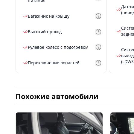
питания
Датчи
(пере
Багажник на крышу
Систе
Высокий проход
задне
Рулевое колесо с подогревом
Систе
выезд
(LDWS
Переключение лопастей
Похожие автомобили