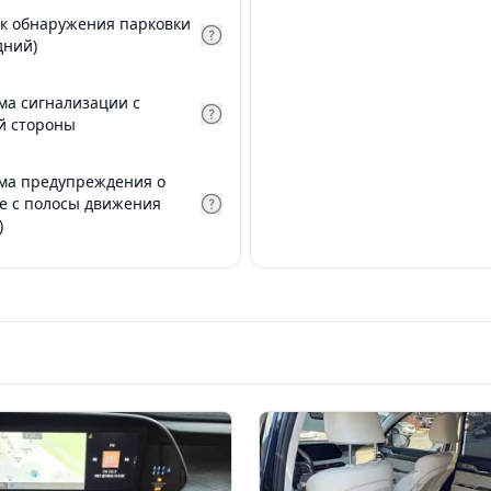
к обнаружения парковки
дний)
ма сигнализации с
й стороны
ма предупреждения о
е с полосы движения
)