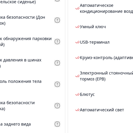
тельское сиденье)
Автоматическое
кондиционирование возд
ка безопасности (Дон
ок)
Умный ключ
к обнаружения парковки
USB-терминал
ий)
Круиз-контроль (адаптив
к давления в шинах
)
Электронный стояночны
тормоз (EPB)
оль положения тела
Блютус
ка безопасности
ка)
Автоматический свет
а заднего вида