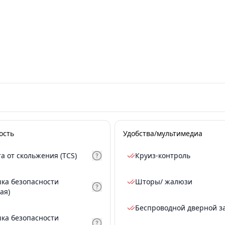
ость
Удобства/мультимедиа
а от скольжения (TCS)
Круиз-контроль
ка безопасности
Шторы/ жалюзи
ая)
Беспроводной дверной з
ка безопасности