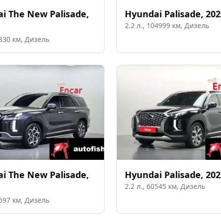
ai
The New Palisade
,
Hyundai
Palisade
,
202
2.2
л.,
104999
км,
Дизель
830
км,
Дизель
ai
The New Palisade
,
Hyundai
Palisade
,
202
2.2
л.,
60545
км,
Дизель
697
км,
Дизель