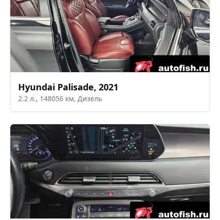
Hyundai
Palisade
,
2021
2.2
л.,
148056
км,
Дизель