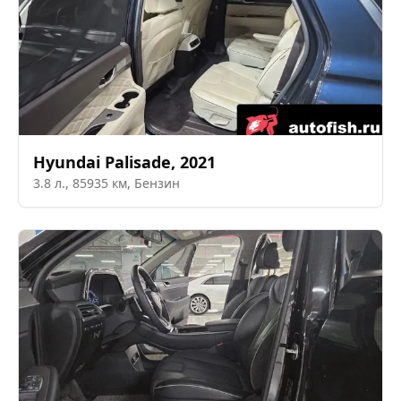
Hyundai
Palisade
,
2021
3.8
л.,
85935
км,
Бензин