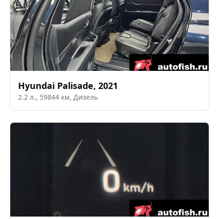
Hyundai
Palisade
,
2021
2.2
л.,
59844
км,
Дизель