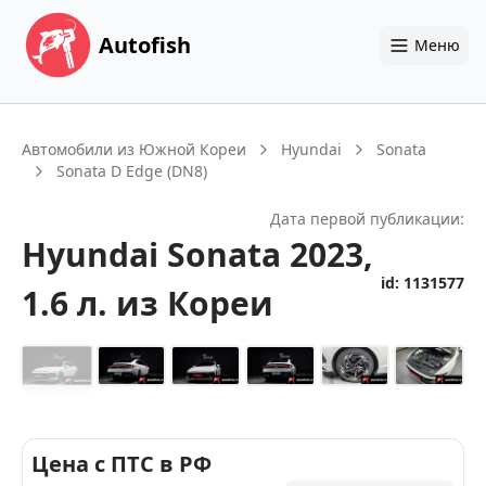
Autofish
Меню
Автомобили из Южной Кореи
Hyundai
Sonata
Sonata D Edge (DN8)
Дата первой публикации:
Hyundai
Sonata
2023
,
id:
1131577
1.6 л.
из Кореи
+
14
Цена с ПТС в РФ