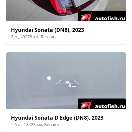
Hyundai
Sonata (DN8)
,
2023
2
л.,
49278
км,
Бензин
Hyundai
Sonata D Edge (DN8)
,
2023
1.6
л.,
18428
км,
Бензин