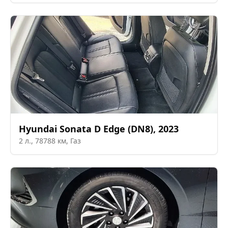
Hyundai
Sonata D Edge (DN8)
,
2023
2
л.,
78788
км,
Газ