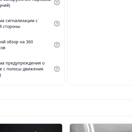
дний)
ма сигнализации с
й стороны
вой обзор на 360
сов
ма предупреждения о
е с полосы движения
)