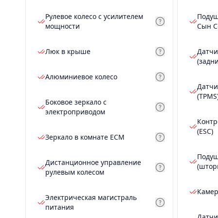
Рулевое колесо с усилителем
Подуш
мощности
Сын С
Люк в крыше
Датчи
(задн
Алюминиевое колесо
Датчи
(TPMS
Боковое зеркало с
электроприводом
Контр
(ESC)
Зеркало в комнате ECM
Подуш
Дистанционное управление
(штор
рулевым колесом
Камер
Электрическая магистраль
питания
Датчи