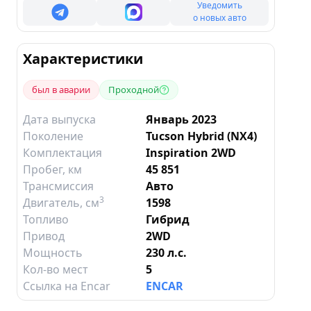
Уведомить
о новых авто
Характеристики
был в аварии
Проходной
Дата выпуска
Январь 2023
Поколение
Tucson Hybrid (NX4)
Комплектация
Inspiration 2WD
Пробег, км
45 851
Трансмиссия
Авто
3
Двигатель
, см
1598
Топливо
Гибрид
Привод
2WD
Мощность
230 л.с.
Кол-во мест
5
Ссылка на Encar
ENCAR