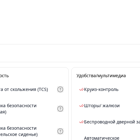
ость
Удобства/мультимедиа
а от скольжения (TCS)
Круиз-контроль
ка безопасности
Шторы/ жалюзи
ая)
Беспроводной дверной з
ка безопасности
тельское сиденье)
Автоматическое