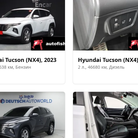
ai
Tucson (NX4)
,
2023
Hyundai
Tucson (NX4
638
км,
Бензин
2
л.,
46680
км,
Дизель