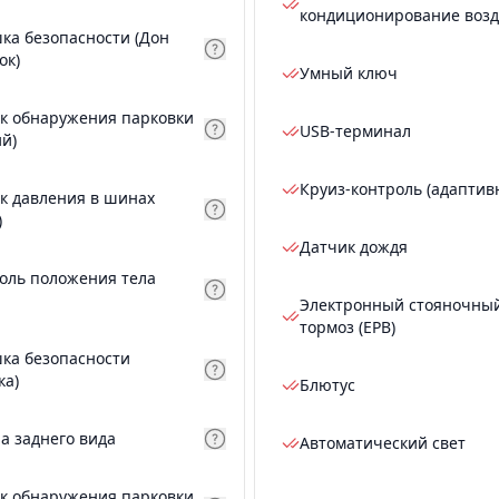
кондиционирование возд
ка безопасности (Дон
ок)
Умный ключ
к обнаружения парковки
USB-терминал
ий)
Круиз-контроль (адаптив
к давления в шинах
)
Датчик дождя
оль положения тела
Электронный стояночны
тормоз (EPB)
ка безопасности
ка)
Блютус
а заднего вида
Автоматический свет
к обнаружения парковки