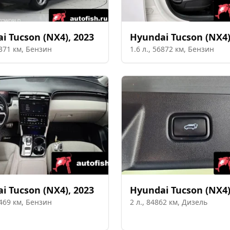
ai
Tucson (NX4)
,
2023
Hyundai
Tucson (NX4
371
км,
Бензин
1.6
л.,
56872
км,
Бензин
ai
Tucson (NX4)
,
2023
Hyundai
Tucson (NX4
469
км,
Бензин
2
л.,
84862
км,
Дизель