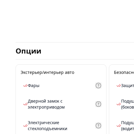
Опции
Экстерьер/интерьер авто
Безопасн
Фары
Защит
Дверной замок с
Подуш
электроприводом
(боков
Электрические
Подуш
стеклоподъемники
(води