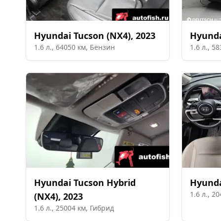
Hyundai
Tucson (NX4)
,
2023
Hyund
1.6
л.,
64050
км,
Бензин
1.6
л.,
58
Hyundai
Tucson Hybrid
Hyund
1.6
л.,
20
(NX4)
,
2023
1.6
л.,
25004
км,
Гибрид