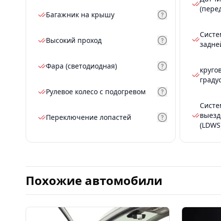
(пере
Багажник на крышу
Систе
Высокий проход
задне
Фара (светодиодная)
круго
граду
Рулевое колесо с подогревом
Систе
выезд
Переключение лопастей
(LDWS
Похожие автомобили