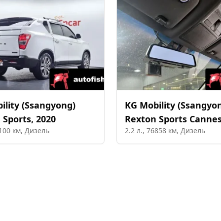
ility (Ssangyong)
KG Mobility (Ssangyo
 Sports
,
2020
Rexton Sports Canne
100
км,
Дизель
2.2
л.,
76858
км,
Дизель