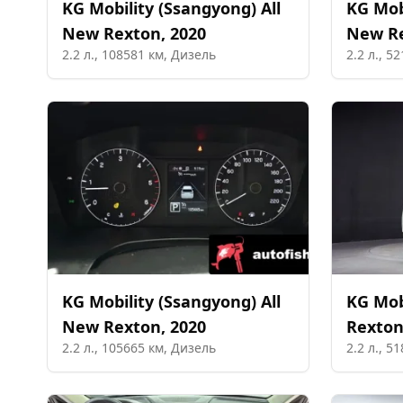
KG Mobility (Ssangyong)
All
KG Mob
New Rexton
,
2020
New R
2.2
л.,
108581
км,
Дизель
2.2
л.,
52
KG Mobility (Ssangyong)
All
KG Mob
New Rexton
,
2020
Rexton
2.2
л.,
105665
км,
Дизель
2.2
л.,
51