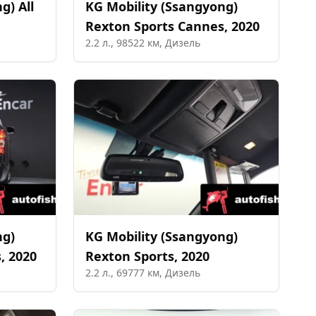
ng)
All
KG Mobility (Ssangyong)
Rexton Sports Cannes
,
2020
2.2
л.,
98522
км,
Дизель
ng)
KG Mobility (Ssangyong)
s
,
2020
Rexton Sports
,
2020
2.2
л.,
69777
км,
Дизель