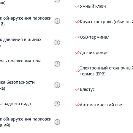
ок)
Умный ключ
к обнаружения парковки
Круиз-контроль (обычны
ий)
USB-терминал
к давления в шинах
)
Датчик дождя
оль положения тела
Электронный стояночны
тормоз (EPB)
ка безопасности
ка)
Блютус
а заднего вида
Автоматический свет
к обнаружения парковки
дний)