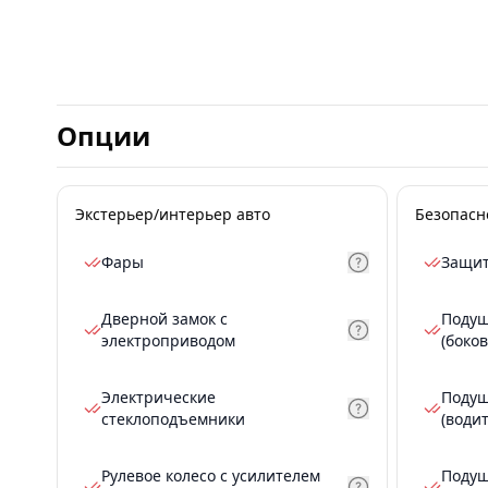
Опции
Экстерьер/интерьер авто
Безопасн
Фары
Защит
Дверной замок с
Подуш
электроприводом
(боков
Электрические
Подуш
стеклоподъемники
(води
Рулевое колесо с усилителем
Подуш