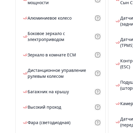
мощности
Сын С
Алюминиевое колесо
Датчи
(задн
Боковое зеркало с
электроприводом
Датчи
(TPMS
Зеркало в комнате ECM
Контр
(ESC)
Дистанционное управление
рулевым колесом
Подуш
(штор
Багажник на крышу
Камер
Высокий проход
Датчи
Фара (светодиодная)
(пере