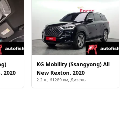
ng)
KG Mobility (Ssangyong)
All
s
,
2020
New Rexton
,
2020
2.2
л.,
61289
км,
Дизель