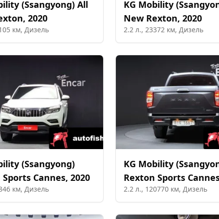
ility (Ssangyong)
All
KG Mobility (Ssangyo
exton
,
2020
New Rexton
,
2020
105
км,
Дизель
2.2
л.,
23372
км,
Дизель
ility (Ssangyong)
KG Mobility (Ssangyo
 Sports Cannes
,
2020
Rexton Sports Canne
846
км,
Дизель
2.2
л.,
120770
км,
Дизель