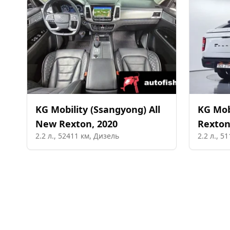
KG Mobility (Ssangyong)
All
KG Mob
New Rexton
,
2020
Rexton
2.2
л.,
52411
км,
Дизель
2.2
л.,
51