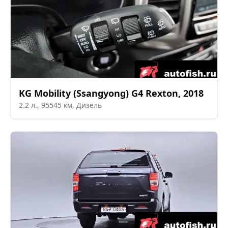
KG Mobility (Ssangyong)
G4 Rexton
,
2018
2.2
л.,
95545
км,
Дизель