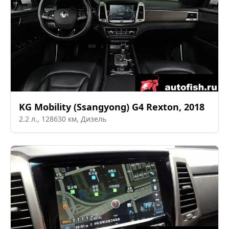
KG Mobility (Ssangyong)
G4 Rexton
,
2018
2.2
л.,
128630
км,
Дизель