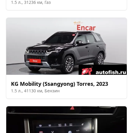
1.5
л.,
31236
км,
Газ
KG Mobility (Ssangyong)
Torres
,
2023
1.5
л.,
41130
км,
Бензин