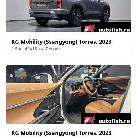
KG Mobility (Ssangyong)
Torres
,
2023
1.5
л.,
49415
км,
Бензин
KG Mobility (Ssangyong)
Torres
,
2023