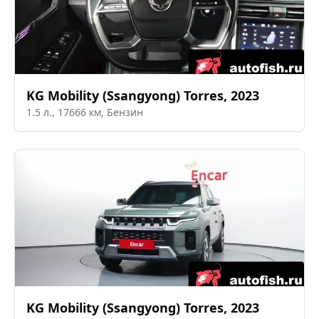
KG Mobility (Ssangyong)
Torres
,
2023
1.5
л.,
17666
км,
Бензин
KG Mobility (Ssangyong)
Torres
,
2023