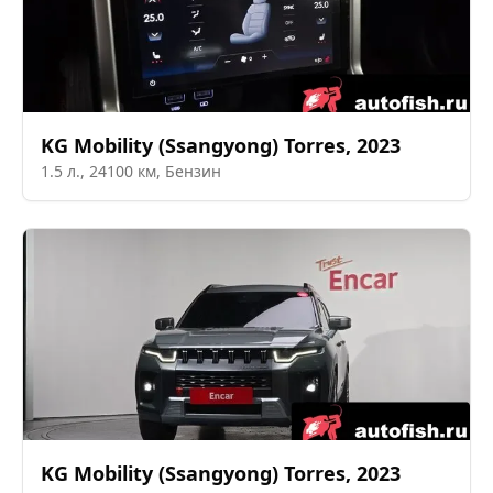
KG Mobility (Ssangyong)
Torres
,
2023
1.5
л.,
24100
км,
Бензин
KG Mobility (Ssangyong)
Torres
,
2023