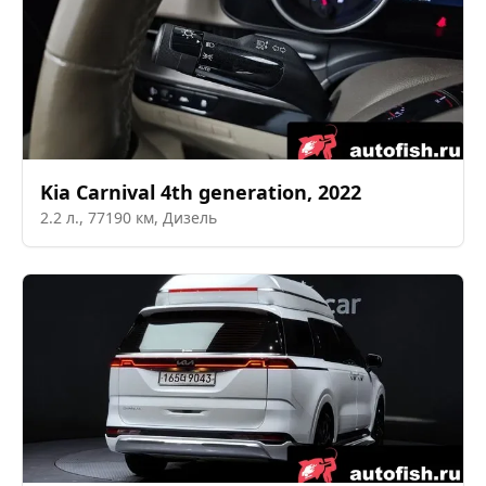
Kia
Carnival 4th generation
,
2022
2.2
л.,
77190
км,
Дизель