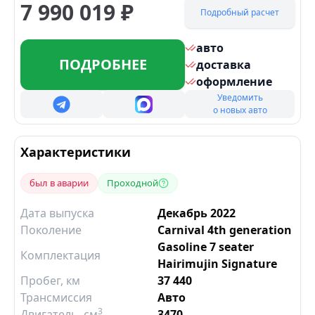
7 990 019
₽
Подробный расчет
авто
ПОДРОБНЕЕ
доставка
оформление
Уведомить
о новых авто
Характеристики
был в аварии
Проходной
Дата выпуска
Декабрь 2022
Поколение
Carnival 4th generation
Gasoline 7 seater
Комплектация
Hairimujin Signature
Пробег, км
37 440
Трансмиссия
Авто
3
Двигатель
, см
3470