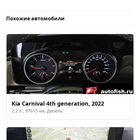
Похожие автомобили
Kia
Carnival 4th generation
,
2022
2.2
л.,
97615
км,
Дизель