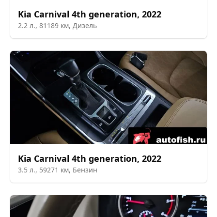
Kia
Carnival 4th generation
,
2022
2.2
л.,
81189
км,
Дизель
Kia
Carnival 4th generation
,
2022
3.5
л.,
59271
км,
Бензин