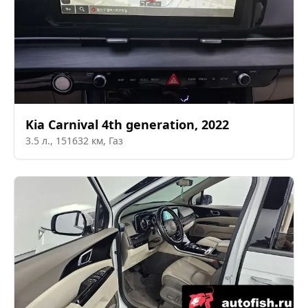
Kia
Carnival 4th generation
,
2022
3.5
л.,
151632
км,
Газ