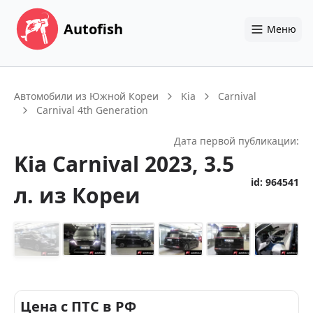
Autofish
Меню
Автомобили из Южной Кореи
Kia
Carnival
Carnival 4th Generation
Дата первой публикации:
Kia
Carnival
2023
, 3.5
id:
964541
л.
из Кореи
+
14
Цена с ПТС в РФ