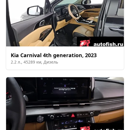
Kia
Carnival 4th generation
,
2023
2.2
л.,
45289
км,
Дизель