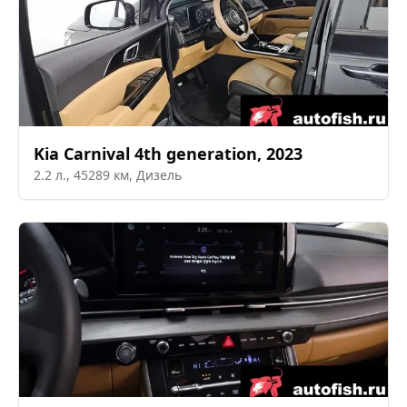
Kia
Carnival 4th generation
,
2023
2.2
л.,
45289
км,
Дизель