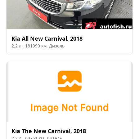
Kia
All New Carnival
,
2018
2.2
л.,
181990
км,
Дизель
Kia
The New Carnival
,
2018
2.2
л.,
63751
км,
Дизель