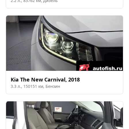
2.2
л.,
83762
км,
Дизель
Kia
The New Carnival
,
2018
3.3
л.,
150151
км,
Бензин