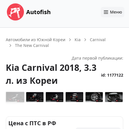
Autofish
Меню
Автомобили из Южной Кореи
Kia
Carnival
The New Carnival
Дата первой публикации:
Kia
Carnival
2018
, 3.3
id:
1177122
л.
из Кореи
+
27
Цена с ПТС в РФ