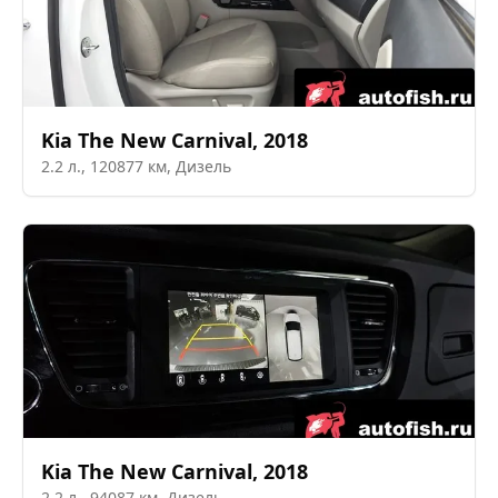
Kia
The New Carnival
,
2018
2.2
л.,
120877
км,
Дизель
Kia
The New Carnival
,
2018
2.2
л.,
94087
км,
Дизель