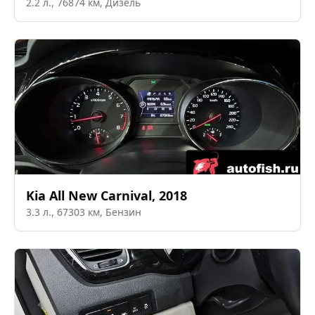
2.2
л.,
76874
км,
Дизель
Kia
All New Carnival
,
2018
3.3
л.,
67303
км,
Бензин