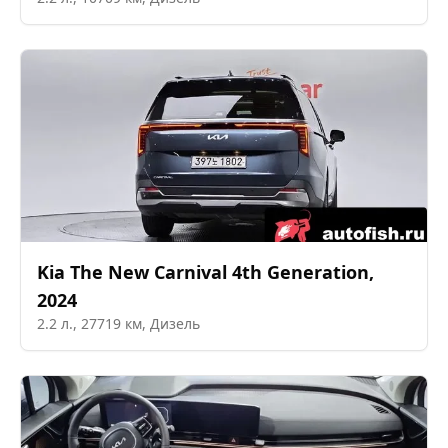
Kia
The New Carnival 4th Generation
,
2024
2.2
л.,
27719
км,
Дизель