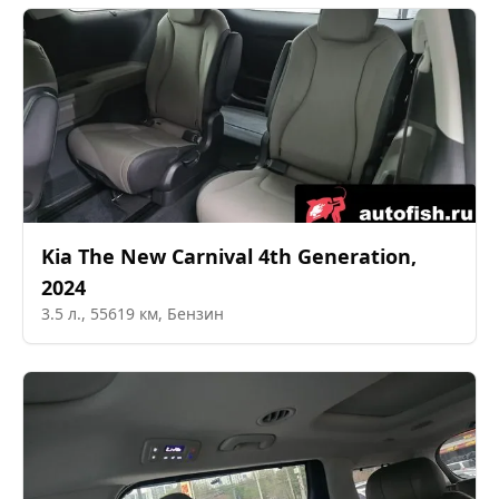
Kia
The New Carnival 4th Generation
,
2024
3.5
л.,
55619
км,
Бензин