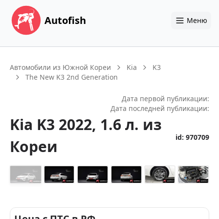
Autofish
Меню
Автомобили из Южной Кореи
Kia
K3
The New K3 2nd Generation
Дата первой публикации:
Дата последней публикации:
Kia
K3
2022
, 1.6 л.
из
id:
970709
Кореи
+
14
Цена с ПТС в РФ