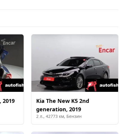
,
2019
Kia
The New K5 2nd
generation
,
2019
2
л.,
42773
км,
Бензин