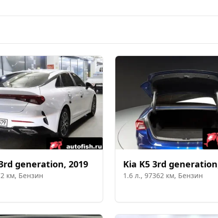
3rd generation
,
2019
Kia
K5 3rd generation
72
км,
Бензин
1.6
л.,
97362
км,
Бензин