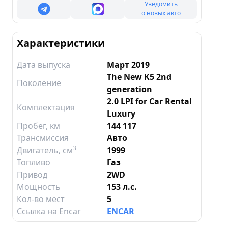
Уведомить
о новых авто
Характеристики
Дата выпуска
Март 2019
The New K5 2nd
Поколение
generation
2.0 LPI for Car Rental
Комплектация
Luxury
Пробег, км
144 117
Трансмиссия
Авто
3
Двигатель
, см
1999
Топливо
Газ
Привод
2WD
Мощность
153 л.с.
Кол-во мест
5
Ссылка на Encar
ENCAR