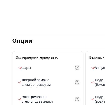
Опции
Экстерьер/интерьер авто
Безопасн
Фары
Защит
Дверной замок с
Подуш
электроприводом
(боков
Электрические
Подуш
стеклоподъемники
(води