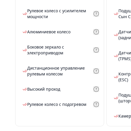
Рулевое колесо с усилителем
Подуш
мощности
Сын С
Алюминиевое колесо
Датчи
(задн
Боковое зеркало с
электроприводом
Датчи
(TPMS
Дистанционное управление
рулевым колесом
Контр
(ESC)
Высокий проход
Подуш
(штор
Рулевое колесо с подогревом
Камер