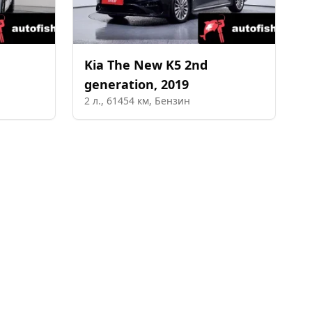
Kia
The New K5 2nd
generation
,
2019
2
л.,
61454
км,
Бензин