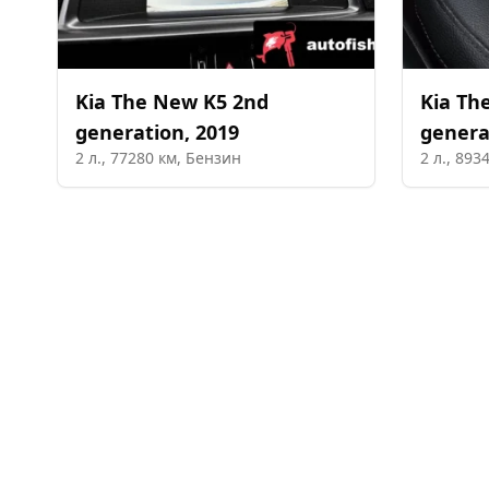
Kia
The New K5 2nd
Kia
Th
generation
,
2019
genera
2
л.,
77280
км,
Бензин
2
л.,
893