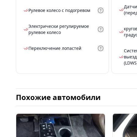
Датчи
Рулевое колесо с подогревом
(пере
Электрически регулируемое
круго
рулевое колесо
граду
Переключение лопастей
Систе
выезд
(LDWS
Похожие автомобили