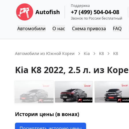
Поддержка
Autofish
+7 (499) 504-04-08
Звонок по России бесплатный
Автомобили
О нас
Схема привоза
FAQ
Автомобили из Южной Кореи
Kia
K8
K8
Kia
K8
2022
, 2.5 л.
из Кор
История цены (в вонах)
Посмотреть историю цены