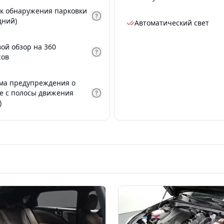
к обнаружения парковки
дний)
Автоматический свет
вой обзор на 360
сов
ма предупреждения о
е с полосы движения
)