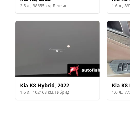
2.5
л.,
38655
км,
Бензин
1.6
л.,
83
Kia
K8 Hybrid
,
2022
Kia
K8 
1.6
л.,
102168
км,
Гибрид
1.6
л.,
77