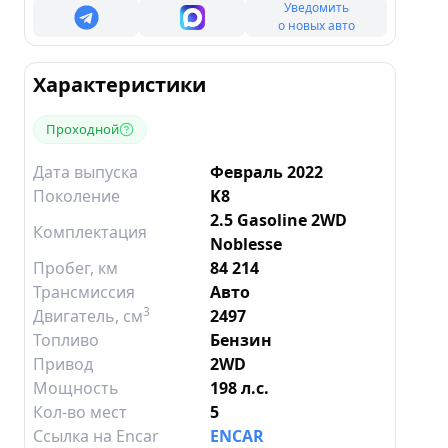
Уведомить
о новых авто
Характеристики
Проходной
Дата выпуска
Февраль 2022
Поколение
K8
2.5 Gasoline 2WD
Комплектация
Noblesse
Пробег, км
84 214
Трансмиссия
Авто
3
Двигатель
, см
2497
Топливо
Бензин
Привод
2WD
Мощность
198 л.с.
Кол-во мест
5
Ссылка на Encar
ENCAR