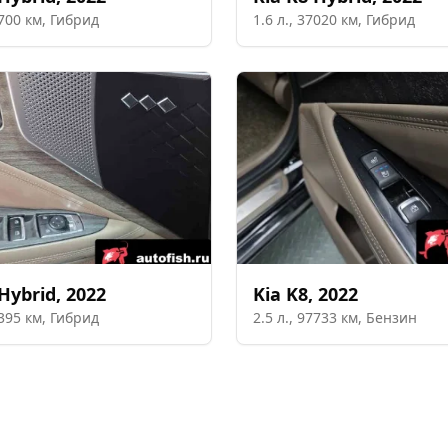
700
км,
Гибрид
1.6
л.,
37020
км,
Гибрид
Hybrid
,
2022
Kia
K8
,
2022
395
км,
Гибрид
2.5
л.,
97733
км,
Бензин