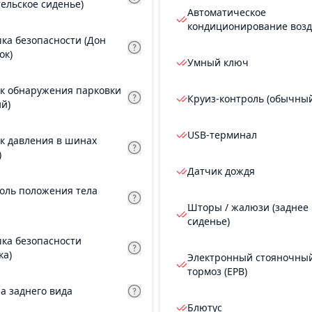
тельское сиденье)
Автоматическое
кондиционирование возд
ка безопасности (Дон
ок)
Умный ключ
к обнаружения парковки
Круиз-контроль (обычны
ий)
USB-терминал
к давления в шинах
)
Датчик дождя
оль положения тела
Шторы / жалюзи (заднее
сиденье)
ка безопасности
ка)
Электронный стояночны
тормоз (EPB)
а заднего вида
Блютус