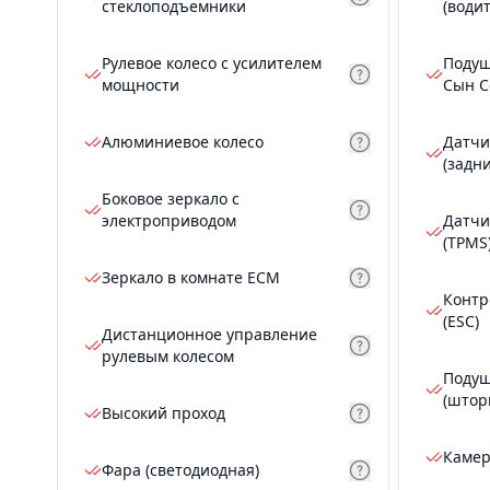
стеклоподъемники
(води
Рулевое колесо с усилителем
Подуш
мощности
Сын С
Алюминиевое колесо
Датчи
(задн
Боковое зеркало с
электроприводом
Датчи
(TPMS
Зеркало в комнате ECM
Контр
(ESC)
Дистанционное управление
рулевым колесом
Подуш
(штор
Высокий проход
Камер
Фара (светодиодная)