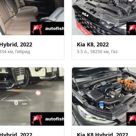
Hybrid
,
2022
Kia
K8
,
2022
334
км,
Гибрид
3.5
л.,
58250
км,
Газ
Hybrid
,
2022
Kia
K8 Hybrid
,
2022