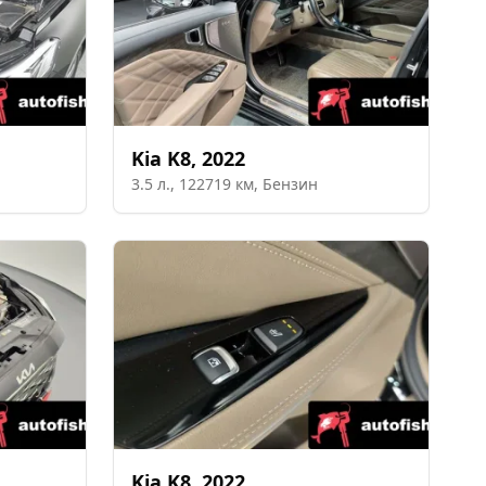
Kia
K8
,
2022
3.5
л.,
122719
км,
Бензин
Kia
K8
,
2022