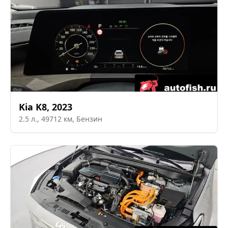
Kia
K8
,
2023
2.5
л.,
49712
км,
Бензин