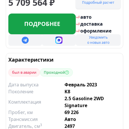
5 709 564
₽
Подробный расчет
авто
ПОДРОБНЕЕ
доставка
оформление
Уведомить
о новых авто
Характеристики
был в аварии
Проходной
Дата выпуска
Февраль 2023
Поколение
K8
2.5 Gasoline 2WD
Комплектация
Signature
Пробег, км
69 226
Трансмиссия
Авто
3
Двигатель
, см
2497