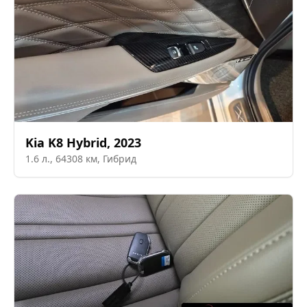
Kia
K8 Hybrid
,
2023
1.6
л.,
64308
км,
Гибрид