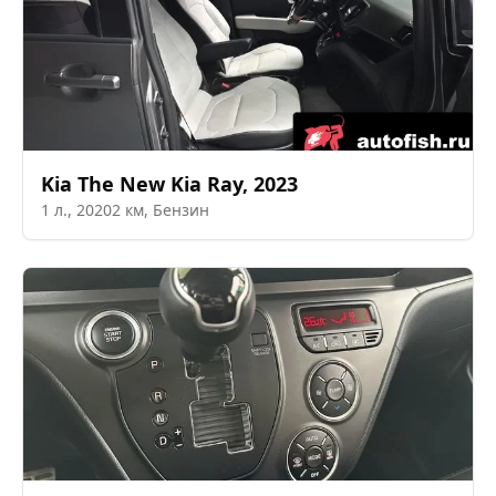
Kia
The New Kia Ray
,
2023
1
л.,
20202
км,
Бензин