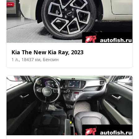
Kia
The New Kia Ray
,
2023
1
л.,
18437
км,
Бензин