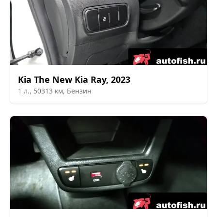
Kia
The New Kia Ray
,
2023
1
л.,
50313
км,
Бензин