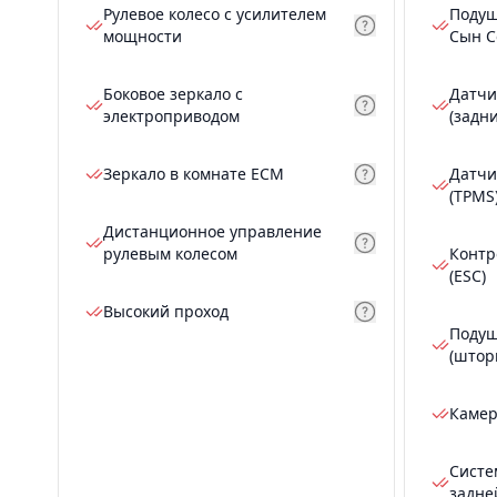
Рулевое колесо с усилителем
Подуш
мощности
Сын С
Боковое зеркало с
Датчи
электроприводом
(задн
Зеркало в комнате ECM
Датчи
(TPMS
Дистанционное управление
рулевым колесом
Контр
(ESC)
Высокий проход
Подуш
(штор
Камер
Систе
задне