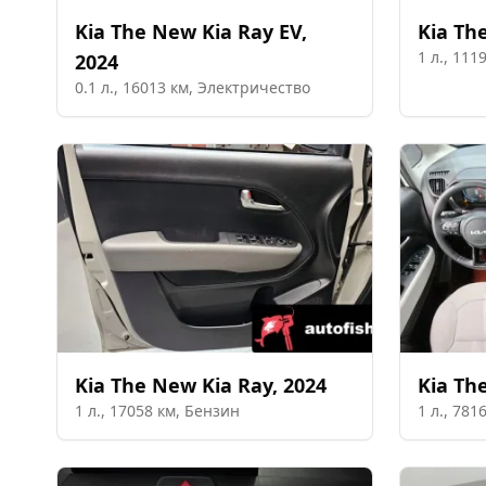
Kia
The New Kia Ray EV
,
Kia
The
1
л.,
111
2024
0.1
л.,
16013
км,
Электричество
Kia
The New Kia Ray
,
2024
Kia
The
1
л.,
17058
км,
Бензин
1
л.,
781