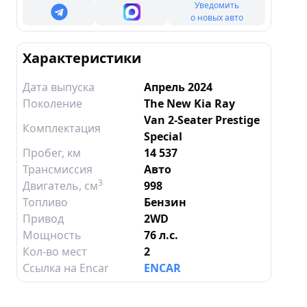
Уведомить
о новых авто
Характеристики
Дата выпуска
Апрель 2024
Поколение
The New Kia Ray
Van 2-Seater Prestige
Комплектация
Special
Пробег, км
14 537
Трансмиссия
Авто
3
Двигатель
, см
998
Топливо
Бензин
Привод
2WD
Мощность
76 л.с.
Кол-во мест
2
Ссылка на Encar
ENCAR