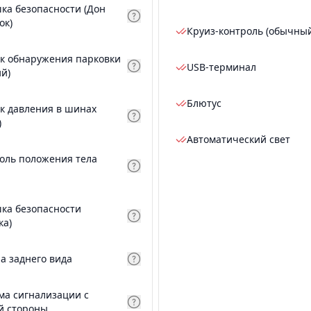
ка безопасности (Дон
ок)
Круиз-контроль (обычны
к обнаружения парковки
USB-терминал
ий)
Блютус
к давления в шинах
)
Автоматический свет
оль положения тела
ка безопасности
ка)
а заднего вида
ма сигнализации с
й стороны