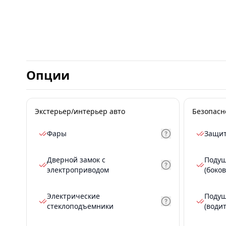
Опции
Экстерьер/интерьер авто
Безопасн
Фары
Защит
Дверной замок с
Подуш
электроприводом
(боков
Электрические
Подуш
стеклоподъемники
(води