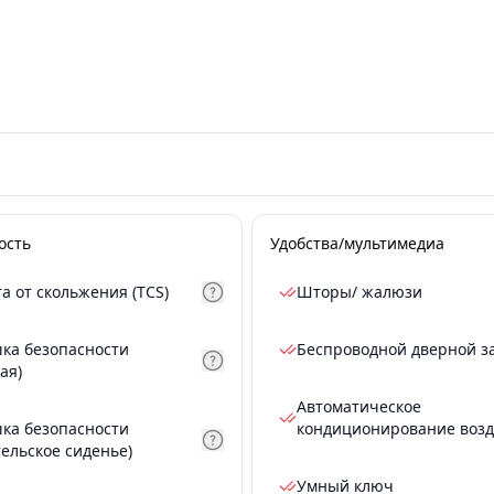
ость
Удобства/мультимедиа
а от скольжения (TCS)
Шторы/ жалюзи
ка безопасности
Беспроводной дверной з
ая)
Автоматическое
ка безопасности
кондиционирование возд
тельское сиденье)
Умный ключ