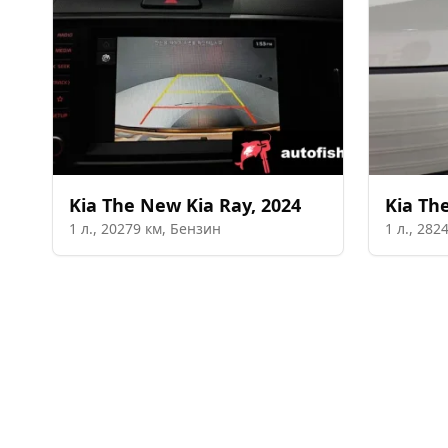
Kia
The New Kia Ray
,
2024
Kia
The
1
л.,
20279
км,
Бензин
1
л.,
282