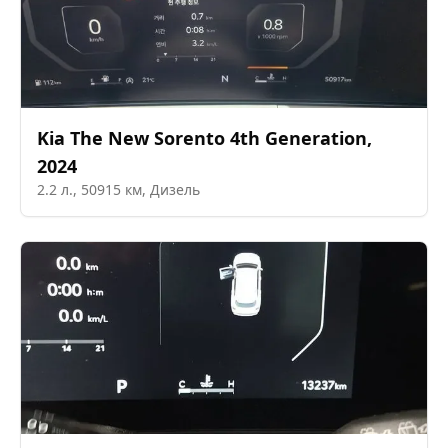
Kia
The New Sorento 4th Generation
,
2024
2.2
л.,
50915
км,
Дизель