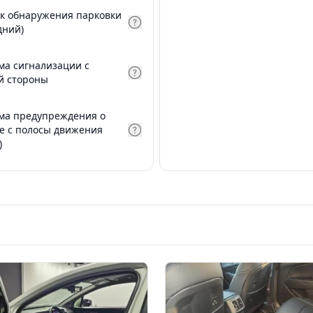
к обнаружения парковки
дний)
ма сигнализации с
й стороны
ма предупреждения о
е с полосы движения
)