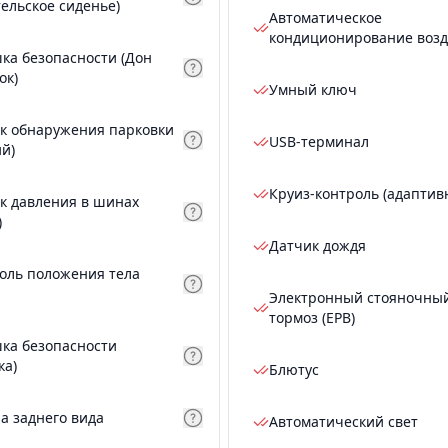
тельское сиденье)
Автоматическое
кондиционирование возд
ка безопасности (Дон
ок)
Умный ключ
к обнаружения парковки
USB-терминал
ий)
Круиз-контроль (адаптив
к давления в шинах
)
Датчик дождя
оль положения тела
Электронный стояночны
тормоз (EPB)
ка безопасности
ка)
Блютус
а заднего вида
Автоматический свет