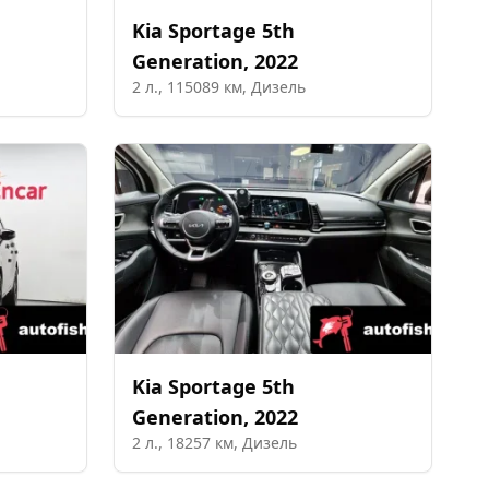
Kia
Sportage 5th
Generation
,
2022
2
л.,
115089
км,
Дизель
Kia
Sportage 5th
Generation
,
2022
2
л.,
18257
км,
Дизель