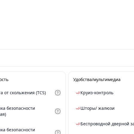
ость
Удобства/мультимедиа
а от скольжения (TCS)
Круиз-контроль
ка безопасности
Шторы/ жалюзи
ая)
Беспроводной дверной з
ка безопасности