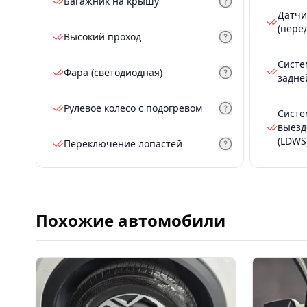
Багажник на крышу
Датчи
(пере
Высокий проход
Систе
Фара (светодиодная)
задне
Рулевое колесо с подогревом
Систе
выезд
(LDWS
Переключение лопастей
Похожие автомобили