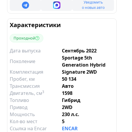
Уведомить
о новых авто
Характеристики
Проходной
Дата выпуска
Сентябрь 2022
Sportage 5th
Поколение
Generation Hybrid
Комплектация
Signature 2WD
Пробег, км
50 134
Трансмиссия
Авто
3
Двигатель
, см
1598
Топливо
Гибрид
Привод
2WD
Мощность
230 л.с.
Кол-во мест
5
Ссылка на Encar
ENCAR