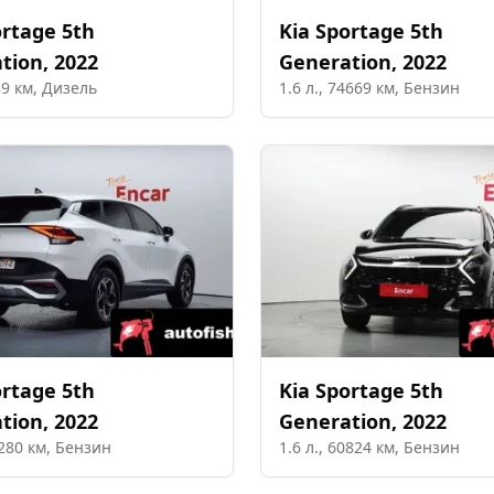
rtage 5th
Kia
Sportage 5th
tion
,
2022
Generation
,
2022
89
км,
Дизель
1.6
л.,
74669
км,
Бензин
rtage 5th
Kia
Sportage 5th
tion
,
2022
Generation
,
2022
280
км,
Бензин
1.6
л.,
60824
км,
Бензин