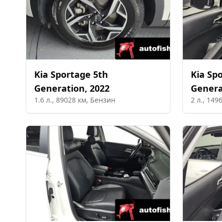
Kia
Sportage 5th
Kia
Spo
Generation
,
2022
Genera
1.6
л.,
89028
км,
Бензин
2
л.,
149