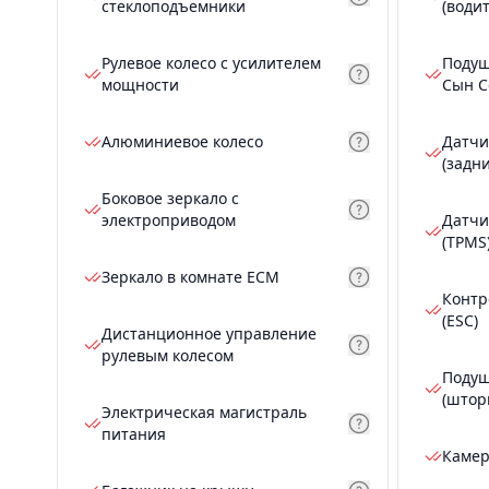
стеклоподъемники
(води
Рулевое колесо с усилителем
Подуш
мощности
Сын С
Алюминиевое колесо
Датчи
(задн
Боковое зеркало с
электроприводом
Датчи
(TPMS
Зеркало в комнате ECM
Контр
(ESC)
Дистанционное управление
рулевым колесом
Подуш
(штор
Электрическая магистраль
питания
Камер