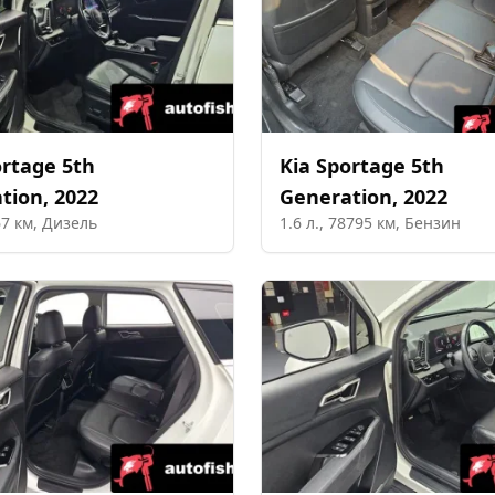
rtage 5th
Kia
Sportage 5th
tion
,
2022
Generation
,
2022
67
км,
Дизель
1.6
л.,
78795
км,
Бензин