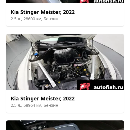
Kia
Stinger Meister
,
2022
2.5
л.,
28600
км,
Бензин
Kia
Stinger Meister
,
2022
2.5
л.,
58964
км,
Бензин