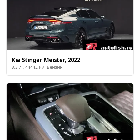
Kia
Stinger Meister
,
2022
3.3
л.,
44442
км,
Бензин