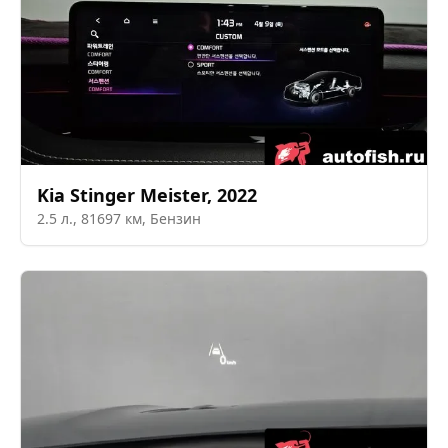
Kia
Stinger Meister
,
2022
2.5
л.,
81697
км,
Бензин