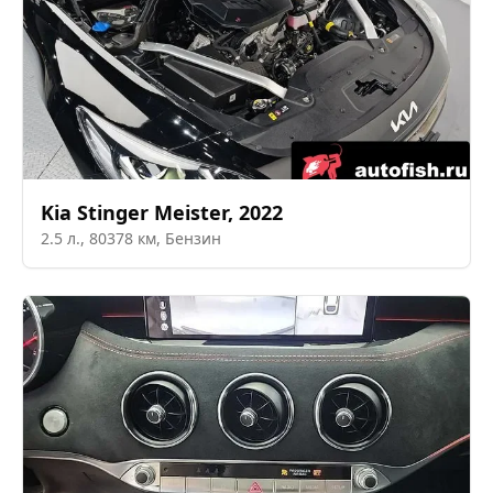
Kia
Stinger Meister
,
2022
2.5
л.,
80378
км,
Бензин