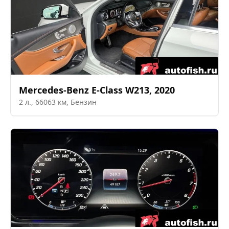
Mercedes-Benz
E-Class W213
,
2020
2
л.,
66063
км,
Бензин