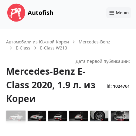
Autofish
Меню
Автомобили из Южной Кореи
Mercedes-Benz
E-Class
E-Class W213
Дата первой публикации:
Mercedes-Benz
E-
Class
2020
, 1.9 л.
из
id:
1024761
Кореи
+
14