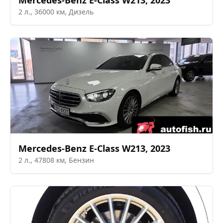
Mercedes-Benz
E-Class W213
,
2023
2
л.,
36000
км,
Дизель
Mercedes-Benz
E-Class W213
,
2023
2
л.,
47808
км,
Бензин