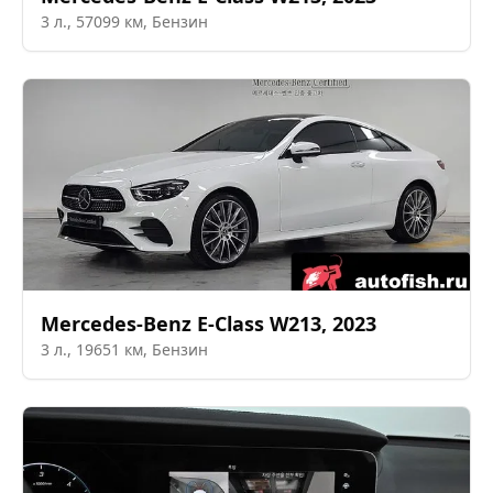
3
л.,
57099
км,
Бензин
Mercedes-Benz
E-Class W213
,
2023
3
л.,
19651
км,
Бензин