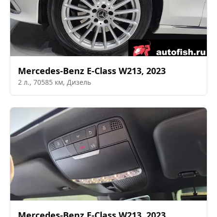
Mercedes-Benz
E-Class W213
,
2023
2
л.,
70585
км,
Дизель
Mercedes-Benz
E-Class W213
,
2023