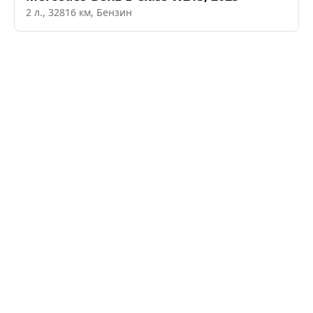
2
л.,
32816
км,
Бензин