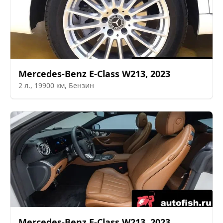
Mercedes-Benz
E-Class W213
,
2023
2
л.,
19900
км,
Бензин
Mercedes-Benz
E-Class W213
,
2023