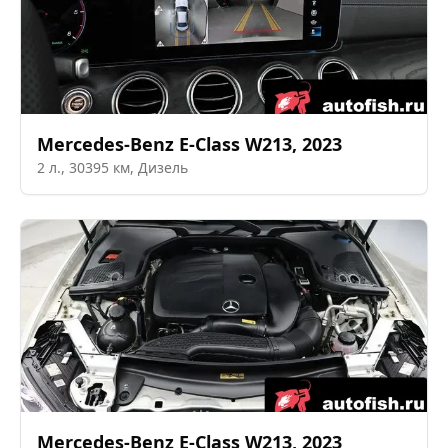
Mercedes-Benz
E-Class W213
,
2023
2
л.,
30395
км,
Дизель
Mercedes-Benz
E-Class W213
,
2023