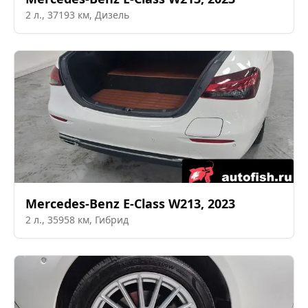
2
л.,
37193
км,
Дизель
Mercedes-Benz
E-Class W213
,
2023
2
л.,
35958
км,
Гибрид