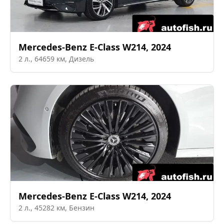
Mercedes-Benz
E-Class W214
,
2024
2
л.,
64659
км,
Дизель
Mercedes-Benz
E-Class W214
,
2024
2
л.,
45282
км,
Бензин