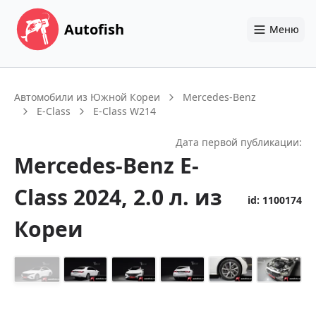
Autofish
Меню
Автомобили из Южной Кореи
Mercedes-Benz
E-Class
E-Class W214
Дата первой публикации:
Mercedes-Benz
E-
Class
2024
, 2.0 л.
из
id:
1100174
Кореи
+
14