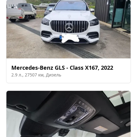
Mercedes-Benz
GLS - Class X167
,
2022
2.9
л.,
27507
км,
Дизель