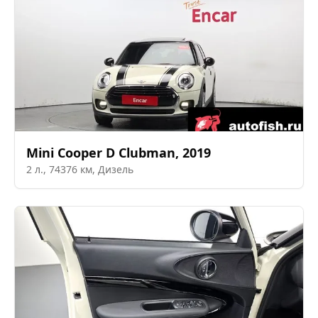
Mini
Cooper D Clubman
,
2019
2
л.,
74376
км,
Дизель