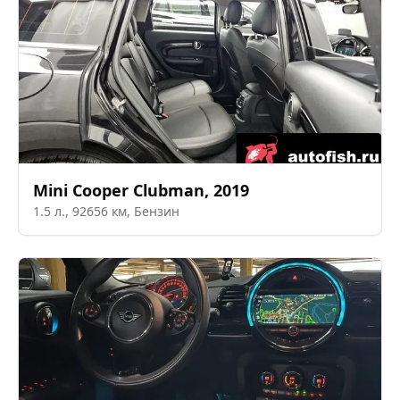
Mini
Cooper Clubman
,
2019
1.5
л.,
92656
км,
Бензин