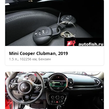
Mini
Cooper Clubman
,
2019
1.5
л.,
102256
км,
Бензин