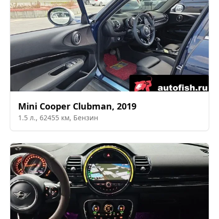
Mini
Cooper Clubman
,
2019
1.5
л.,
62455
км,
Бензин