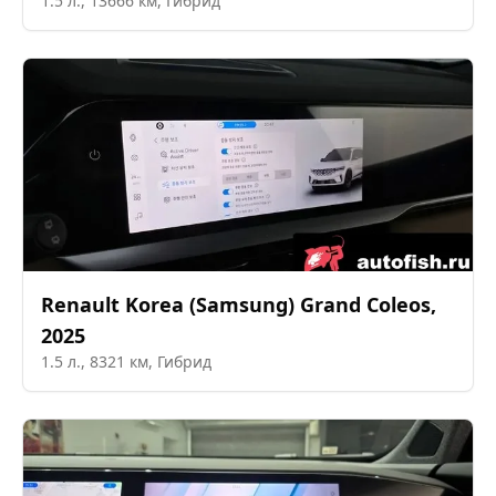
1.5
л.,
13666
км,
Гибрид
Renault Korea (Samsung)
Grand Coleos
,
2025
1.5
л.,
8321
км,
Гибрид