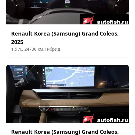
Renault Korea (Samsung)
Grand Coleos
,
2025
1.5
л.,
24738
км,
Гибрид
Renault Korea (Samsung)
Grand Coleos
,