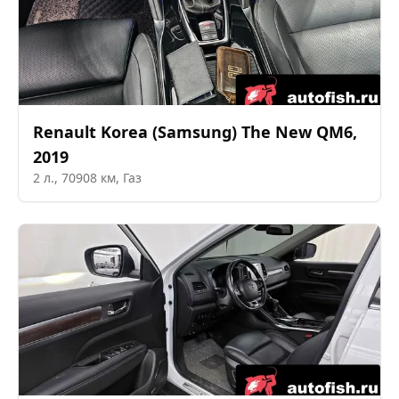
Renault Korea (Samsung)
The New QM6
,
2019
2
л.,
70908
км,
Газ