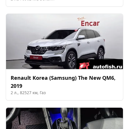
Renault Korea (Samsung)
The New QM6
,
2019
2
л.,
82527
км,
Газ