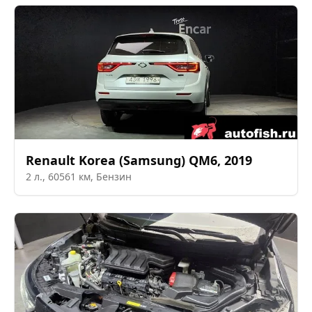
Renault Korea (Samsung)
QM6
,
2019
2
л.,
60561
км,
Бензин