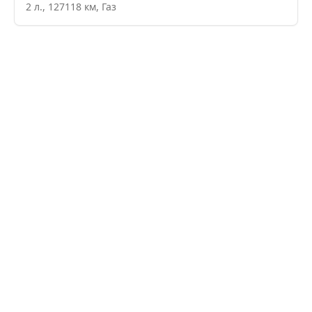
2
л.,
127118
км,
Газ