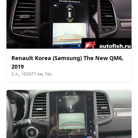
Renault Korea (Samsung)
The New QM6
,
2019
2
л.,
102477
км,
Газ