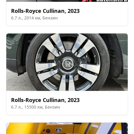
Rolls-Royce
Cullinan
,
2023
6.7
л.,
2014
км,
Бензин
Rolls-Royce
Cullinan
,
2023
6.7
л.,
15500
км,
Бензин