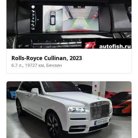
Rolls-Royce
Cullinan
,
2023
6.7
л.,
19727
км,
Бензин