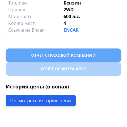
Топливо
Бензин
Привод
2WD
Мощность
600 л.с.
Кол-во мест
4
Ссылка на Encar
ENCAR
ОТЧЕТ СТРАХОВОЙ КОМПАНИИ
ОТЧЕТ ОСМОТРА АВТО
История цены (в вонах)
Посмотреть историю цены