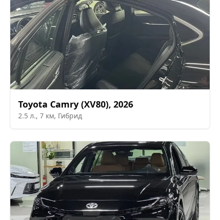
Toyota
Camry (XV80)
,
2026
2.5
л.,
7
км,
Гибрид