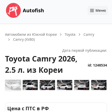
Autofish
Меню
Автомобили из Южной Кореи
Toyota
Camry
Camry (XV80)
Дата первой публикации:
Toyota
Camry
2026
,
id:
1248534
2.5 л.
из Кореи
+
14
Цена с ПТС в РФ