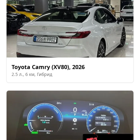
Toyota
Camry (XV80)
,
2026
2.5
л.,
6
км,
Гибрид