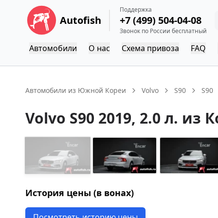
Поддержка
Autofish
+7 (499) 504-04-08
Звонок по России бесплатный
Автомобили
О нас
Схема привоза
FAQ
Автомобили из Южной Кореи
Volvo
S90
S90
Volvo
S90
2019
, 2.0 л.
из К
История цены (в вонах)
Посмотреть историю цены