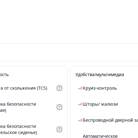
ость
Удобства/мультимедиа
а от скольжения (TCS)
Круиз-контроль
ка безопасности
Шторы/ жалюзи
ая)
Беспроводной дверной з
ка безопасности
тельское сиденье)
Автоматическое