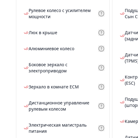
Рулевое колесо с усилителем
Подуш
мощности
Сын С
Люк в крыше
Датчи
(задн
Алюминиевое колесо
Датчи
(TPMS
Боковое зеркало с
электроприводом
Контр
(ESC)
Зеркало в комнате ECM
Подуш
Дистанционное управление
(штор
рулевым колесом
Камер
Электрическая магистраль
питания
Датчи