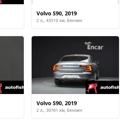
Volvo
S90
,
2019
2
л.,
43510
км,
Бензин
Volvo
S90
,
2019
2
л.,
30761
км,
Бензин