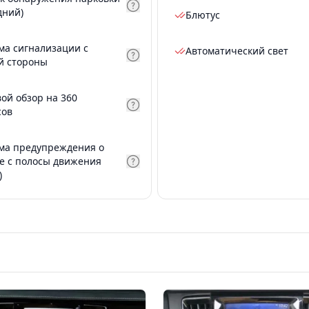
дний)
Блютус
ма сигнализации с
Автоматический свет
й стороны
вой обзор на 360
сов
ма предупреждения о
е с полосы движения
)