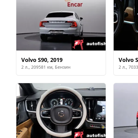
Volvo
S90
,
2019
Volvo
2
л.,
209581
км,
Бензин
2
л.,
703