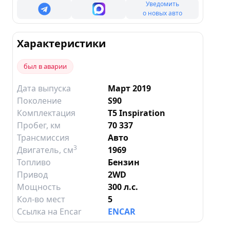
Уведомить
о новых авто
Характеристики
был в аварии
Дата выпуска
Март 2019
Поколение
S90
Комплектация
T5 Inspiration
Пробег, км
70 337
Трансмиссия
Авто
3
Двигатель
, см
1969
Топливо
Бензин
Привод
2WD
Мощность
300 л.с.
Кол-во мест
5
Ссылка на Encar
ENCAR