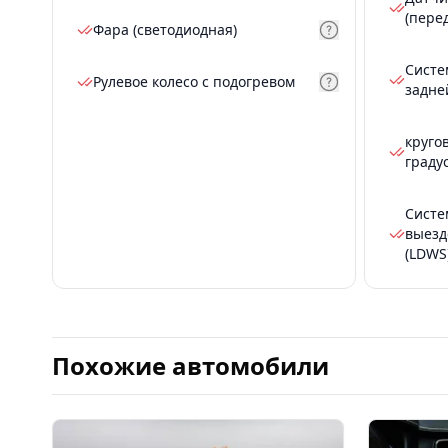
(пере
Фара (светодиодная)
Систе
Рулевое колесо с подогревом
задне
круго
граду
Систе
выезд
(LDWS
Похожие автомобили