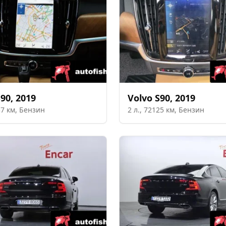
S90
,
2019
Volvo
S90
,
2019
37
км,
Бензин
2
л.,
72125
км,
Бензин