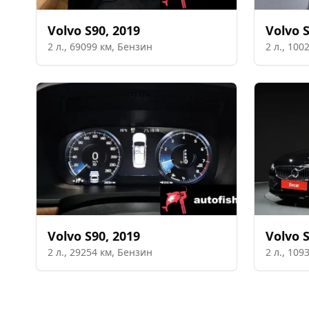
Volvo
S90
,
2019
Volvo
2
л.,
69099
км,
Бензин
2
л.,
100
Volvo
S90
,
2019
Volvo
2
л.,
29254
км,
Бензин
2
л.,
109