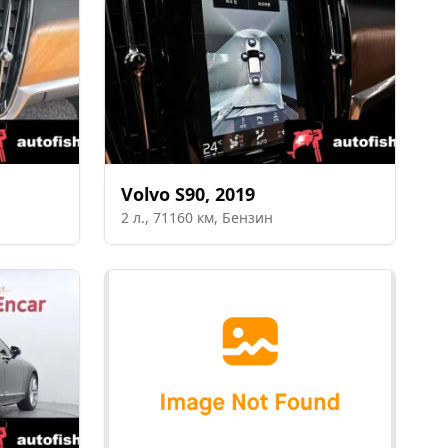
Volvo
S90
,
2019
2
л.,
71160
км,
Бензин