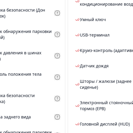
кондиционирование возд
ка безопасности (Дон
ок)
Умный ключ
к обнаружения парковки
USB-терминал
ий)
Круиз-контроль (адаптив
к давления в шинах
)
Датчик дождя
оль положения тела
Шторы / жалюзи (заднее
сиденье)
ка безопасности
ка)
Электронный стояночны
тормоз (EPB)
а заднего вида
Головной дисплей (HUD)
к обнаружения парковки