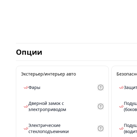
Опции
Экстерьер/интерьер авто
Безопасн
Фары
Защит
Дверной замок с
Подуш
электроприводом
(боков
Электрические
Подуш
стеклоподъемники
(води