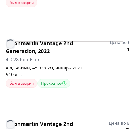
был в аварии
Цена во 
Astonmartin
Vantage 2nd
Generation
,
2022
4.0 V8 Roadster
4
л,
Бензин
,
45 339
км,
Январь 2022
510
л.с.
был в аварии
Проходной
Цена во 
Astonmartin
Vantage 2nd