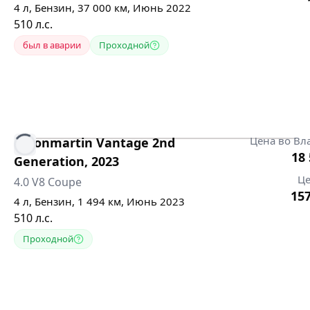
4
л,
Бензин
,
37 000
км,
Июнь 2022
510
л.с.
был в аварии
Проходной
Цена во Вл
Astonmartin
Vantage 2nd
18 
Generation
,
2023
Це
4.0 V8 Coupe
15
4
л,
Бензин
,
1 494
км,
Июнь 2023
510
л.с.
Проходной