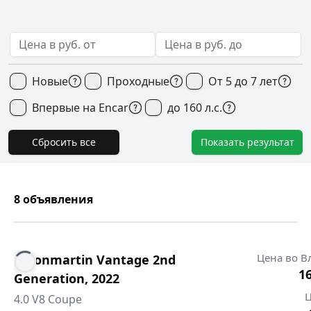
Новые
Проходные
От 5 до 7 лет
Впервые на Encar
до 160 л.с.
Сбросить все
Показать результат
8
объявления
Цена во В
Astonmartin
Vantage 2nd
16
Generation
,
2022
Ц
4.0 V8 Coupe