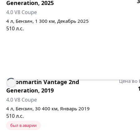
3
Generation
,
2025
4.0 V8 Coupe
4
л,
Бензин
,
1 300
км,
Декабрь 2025
510
л.с.
Цена во 
Astonmartin
Vantage 2nd
Generation
,
2019
4.0 V8 Coupe
4
л,
Бензин
,
30 400
км,
Январь 2019
510
л.с.
был в аварии