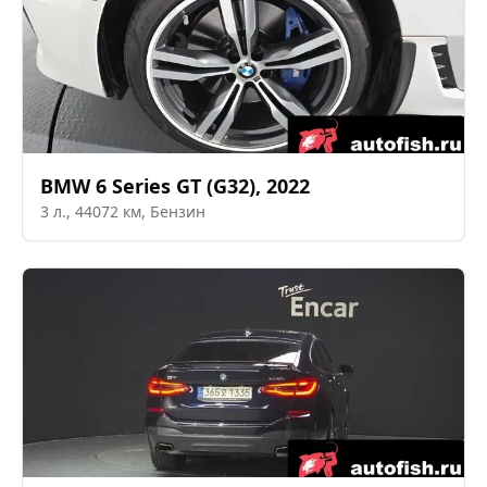
BMW
6 Series GT (G32)
,
2022
3
л.,
44072
км,
Бензин