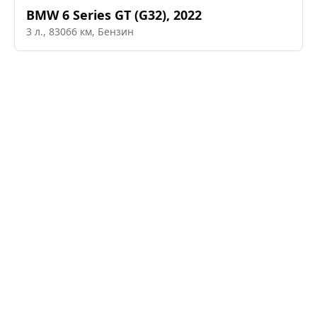
BMW
6 Series GT (G32)
,
2022
3
л.,
83066
км,
Бензин