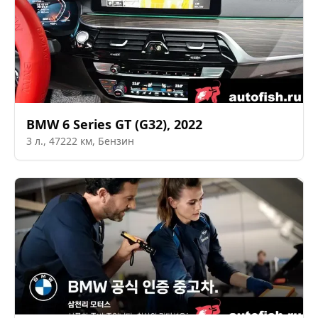
BMW
6 Series GT (G32)
,
2022
3
л.,
47222
км,
Бензин