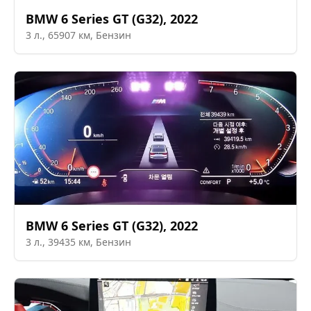
BMW
6 Series GT (G32)
,
2022
3
л.,
65907
км,
Бензин
BMW
6 Series GT (G32)
,
2022
3
л.,
39435
км,
Бензин