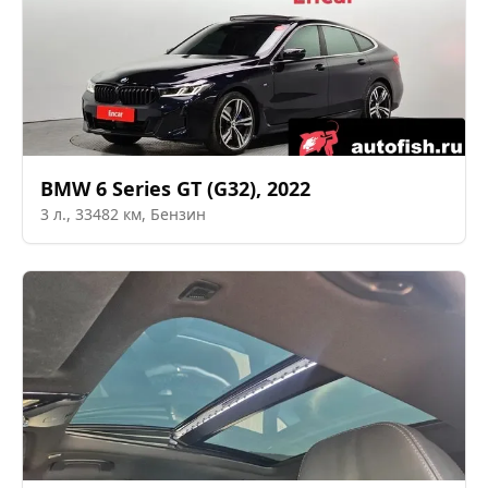
BMW
6 Series GT (G32)
,
2022
3
л.,
33482
км,
Бензин