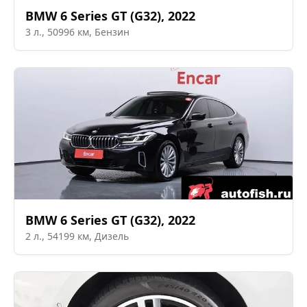
BMW
6 Series GT (G32)
,
2022
3
л.,
50996
км,
Бензин
BMW
6 Series GT (G32)
,
2022
2
л.,
54199
км,
Дизель