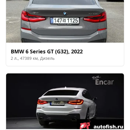
BMW
6 Series GT (G32)
,
2022
2
л.,
47389
км,
Дизель