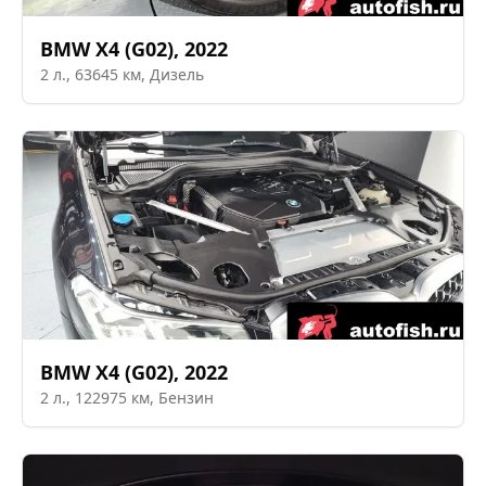
BMW
X4 (G02)
,
2022
2
л.,
63645
км,
Дизель
BMW
X4 (G02)
,
2022
2
л.,
122975
км,
Бензин