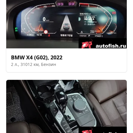
BMW
X4 (G02)
,
2022
2
л.,
31012
км,
Бензин