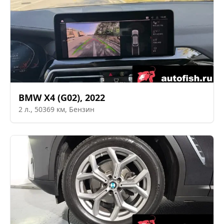
BMW
X4 (G02)
,
2022
2
л.,
50369
км,
Бензин