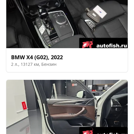
BMW
X4 (G02)
,
2022
2
л.,
13127
км,
Бензин