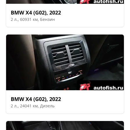
BMW
X4 (G02)
,
2022
2
л.,
60931
км,
Бензин
BMW
X4 (G02)
,
2022
2
л.,
24041
км,
Дизель