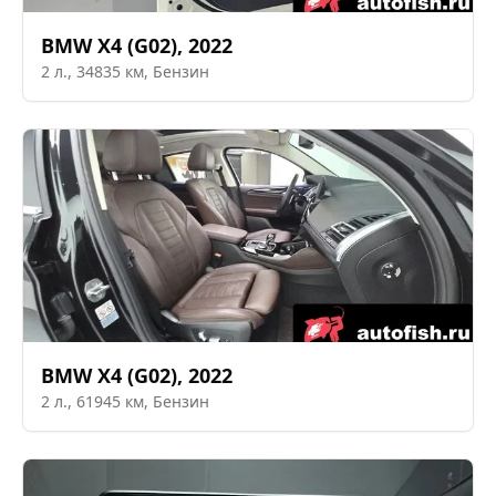
BMW
X4 (G02)
,
2022
2
л.,
34835
км,
Бензин
BMW
X4 (G02)
,
2022
2
л.,
61945
км,
Бензин