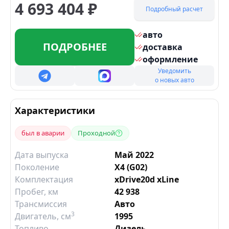
4 693 404
₽
Подробный расчет
авто
ПОДРОБНЕЕ
доставка
оформление
Уведомить
о новых авто
Характеристики
был в аварии
Проходной
Дата выпуска
Май 2022
Поколение
X4 (G02)
Комплектация
xDrive20d xLine
Пробег, км
42 938
Трансмиссия
Авто
3
Двигатель
, см
1995
Топливо
Дизель