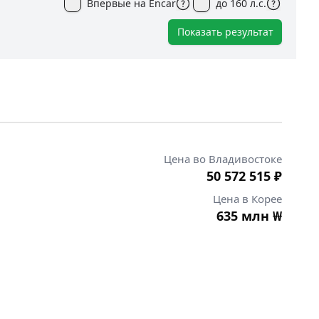
Впервые на Encar
до 160 л.с.
Показать результат
Цена во Владивостоке
50 572 515
₽
Цена в Корее
635 млн
₩